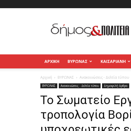
Δήμος
και
Πολιτεία
Βύρωνας
–
Καισαριανή
–
ΑΡΧΙΚΉ
ΒΥΡΩΝΑΣ
ΚΑΙΣΑΡΙΑΝΗ
Παγκράτι
Αρχική
ΒΥΡΩΝΑΣ
Ανακοινώσεις - Δελτία τύπου
ΒΥΡΩΝΑΣ
Ανακοινώσεις - Δελτία τύπου
Δημοφιλή άρθρα
Το Σωματείο Ερ
τροπολογία Βορί
υποχρεωτικές ε