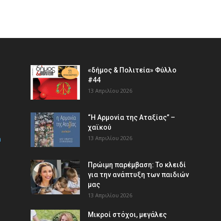
«δήμος & Πολιτεία» Φύλλο
#44
13 Απριλίου 2026
“Η Αρμονία της Αταξίας” –
χαϊκού
m
13 Απριλίου 2026
Πρώιμη παρέμβαση: Το κλειδί
για την ανάπτυξη των παιδιών
µας
13 Απριλίου 2026
Μικροί στόχοι, μεγάλες