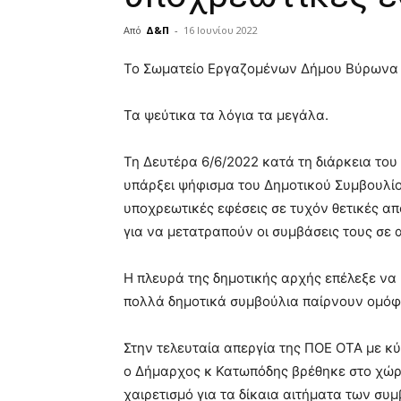
Από
Δ&Π
-
16 Ιουνίου 2022
blonde
Το Σωματείο Εργαζομένων Δήμου Βύρωνα 
lesbians
very
Τα ψεύτικα τα λόγια τα μεγάλα.
hot
cam
show.
desi
Τη Δευτέρα 6/6/2022 κατά τη διάρκεια του
xxx
υπάρξει ψήφισμα του Δημοτικού Συμβουλίο
brandi
υποχρεωτικές εφέσεις σε τυχόν θετικές α
lyons
για να μετατραπούν οι συμβάσεις τους σε 
teaches
you
the
Η πλευρά της δημοτικής αρχής επέλεξε να 
meaning
πολλά δημοτικά συμβούλια παίρνουν ομό
of
pain.
pornhun
Στην τελευταία απεργία της ΠΟΕ ΟΤΑ με κ
hd
ο Δήμαρχος κ Κατωπόδης βρέθηκε στο χώρ
porn
χαιρετισμό για τα δίκαια αιτήματα των συ