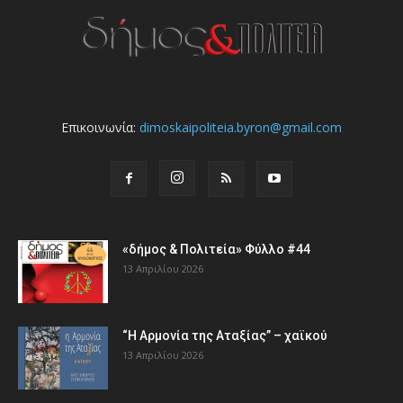
Επικοινωνία:
dimoskaipoliteia.byron@gmail.com
«δήμος & Πολιτεία» Φύλλο #44
13 Απριλίου 2026
“Η Αρμονία της Αταξίας” – χαϊκού
13 Απριλίου 2026