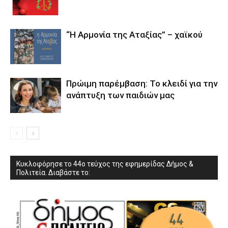
“Η Αρμονία της Αταξίας” – χαϊκού
Πρώιμη παρέμβαση: Το κλειδί για την
ανάπτυξη των παιδιών µας
Κυκλοφόρησε το 44ο τεύχος της εφημερίδας Δήμος &
Πολιτεία. Διαβάστε το: