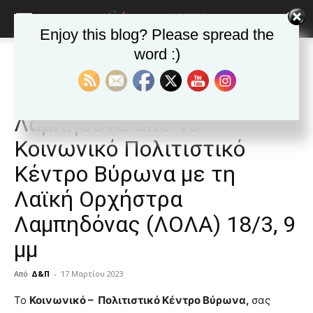
Enjoy this blog? Please spread the
word :)
Αρχική
ΒΥΡΩΝΑΣ
Ανακοινώσεις - Δελτία τύπου
ΒΥΡΩΝΑΣ
Ανακοινώσεις - Δελτία τύπου
Δημοφιλή άρθρα
Μουσική βραδιά στη
Λαμπηδόνα από το
Κοινωνικό Πολιτιστικό
Κέντρο Βύρωνα με τη
Λαϊκή Ορχήστρα
Λαμπηδόνας (ΛΟΛΑ) 18/3, 9
μμ
Από
Δ&Π
-
17 Μαρτίου 2023
blonde
Το
Κοινωνικό – Πολιτιστικό Κέντρο
Βύρωνα,
σας