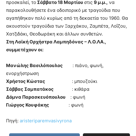
lesbians
προσκαλεί, το
Σάββατο 18 Μαρτίου
στις
9 μ.μ.,
να
very
παρακολουθήσετε ένα οδοιπορικό με τραγούδια που
hot
αγαπήθηκαν πολύ κυρίως από τη δεκαετία του 1960. Θα
cam
show.
ακουστούν τραγούδια των Ξαρχάκου, Ζαμπέτα, Λοΐζου,
desi
xxx
Χατζιδάκι, Θεοδωράκη και άλλων συνθετών.
brandi
Στη Λαϊκή Ορχήστρα Λαμπηδόνας – Λ.Ο.ΛΑ.,
lyons
συμμετέχουν οι:
teaches
you
the
Μανώλης Βασιλόπουλος
: πιάνο, φωνή,
meaning
ενορχήστρωση
of
Χρήστος Κώστας
: μπουζούκι
pain.
Σάββας Σαμπατάκος
: κιθάρα
pornhun
hd
Δόμνα Παρασκευόπουλου
: φωνή
porn
Γιώργος Κουφάκης
: φωνή
Πηγή:
aristeriparemvasivyrona