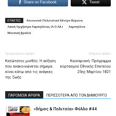
Share on Facebook
Tweet
ΕΤΙΚΕΤΕΣ
Κοινωνικό Πολιτιστικό Κέντρο Βύρωνα
Λαϊκή Ορχήστρα Λαμπηδόνας (Λ.Ο.ΛΑ.)
Λαμπηδόνα
Μουσική βραδιά
Προηγούμενο άρθρο
Επόμενο άρθρο
Κατώτατος μισθός: Η αύξηση
Καισαριανή: Πρόγραμμα
που ανακοινώνεται σήμερα
εορτασμού Εθνικής Επετείου
είναι κάτω από τις ανάγκες
25ης Μαρτίου 1821
της ζωής
ΠΑΡΟΜΟΙΑ ΑΡΘΡΑ
ΠΕΡΙΣΣΟΤΕΡΑ ΑΠΟ ΤΟΝ ΔΗΜΙΟΥΡΓΟ
«δήμος & Πολιτεία» Φύλλο #44