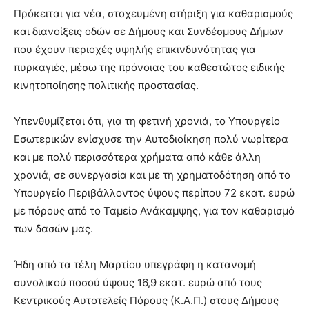
lyons
Πρόκειται για νέα, στοχευμένη στήριξη για καθαρισμούς
teaches
και διανοίξεις οδών σε Δήμους και Συνδέσμους Δήμων
you
the
που έχουν περιοχές υψηλής επικινδυνότητας για
meaning
πυρκαγιές, μέσω της πρόνοιας του καθεστώτος ειδικής
of
κινητοποίησης πολιτικής προστασίας.
pain.
pornhun
hd
Υπενθυμίζεται ότι, για τη φετινή χρονιά, το Υπουργείο
porn
Εσωτερικών ενίσχυσε την Αυτοδιοίκηση πολύ νωρίτερα
και με πολύ περισσότερα χρήματα από κάθε άλλη
χρονιά, σε συνεργασία και με τη χρηματοδότηση από το
Υπουργείο Περιβάλλοντος ύψους περίπου 72 εκατ. ευρώ
με πόρους από το Ταμείο Ανάκαμψης, για τον καθαρισμό
των δασών μας.
Ήδη από τα τέλη Μαρτίου υπεγράφη η κατανομή
συνολικού ποσού ύψους 16,9 εκατ. ευρώ από τους
Κεντρικούς Αυτοτελείς Πόρους (Κ.Α.Π.) στους Δήμους