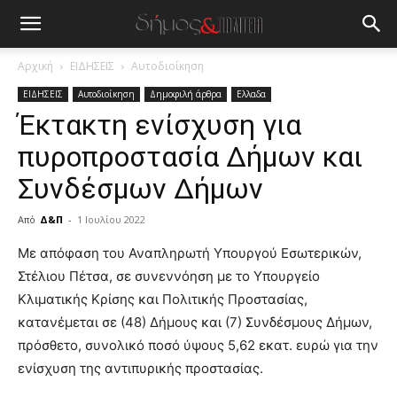
Αρχική
ΕΙΔΗΣΕΙΣ
Αυτοδιοίκηση
ΕΙΔΗΣΕΙΣ
Αυτοδιοίκηση
Δημοφιλή άρθρα
Ελλαδα
Έκτακτη ενίσχυση για
πυροπροστασία Δήμων και
Συνδέσμων Δήμων
Από
Δ&Π
-
1 Ιουλίου 2022
blonde
Με απόφαση του Αναπληρωτή Υπουργού Εσωτερικών,
lesbians
Στέλιου Πέτσα, σε συνεννόηση με το Υπουργείο
very
Κλιματικής Κρίσης και Πολιτικής Προστασίας,
hot
κατανέμεται σε (48) Δήμους και (7) Συνδέσμους Δήμων,
cam
show.
πρόσθετο, συνολικό ποσό ύψους 5,62 εκατ. ευρώ για την
desi
xxx
ενίσχυση της αντιπυρικής προστασίας.
brandi