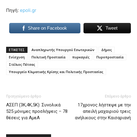
Πηγή:
epoli.gr
Share on Facebook
Tweet
ΕΤΙΚΕΤΕΣ
Αναπληρωτής Υπουργού Εσωτερικών
Δήμος
Ενίσχυση
Πολιτική Προστασία
πυρκαγιές
Πυροπροστασία
Στέλιος Πέτσας
Υπουργείο Κλιματικής Κρίσης και Πολιτικής Προστασίας
Προηγούμενο άρθρο
Επόμενο άρθρο
ΑΣΕΠ (3Κ,4Κ,5Κ): Συνολικά
17χρονος λήστεψε με την
525 μόνιμες προσλήψεις – 78
απειλή μαχαιριού τρεις
θέσεις για ΑμεΑ
ανήλικους στην Καισαριανή