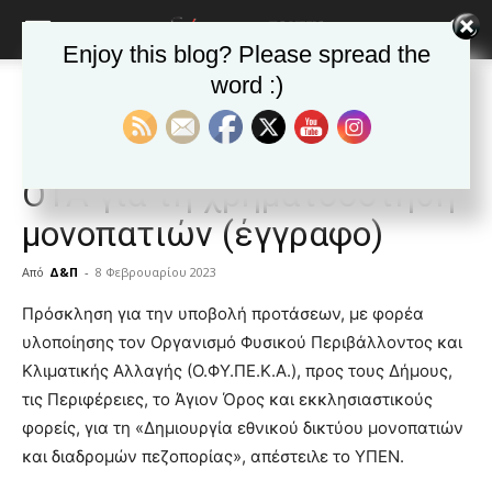
Enjoy this blog? Please spread the
word :)
Αρχική
ΕΙΔΗΣΕΙΣ
Αυτοδιοίκηση
ΕΙΔΗΣΕΙΣ
Αυτοδιοίκηση
Δημοφιλή άρθρα
Ελλαδα
ΥΠΕΝ: Πρόσκληση προς
ΟΤΑ για τη χρηματοδότηση
μονοπατιών (έγγραφο)
Από
Δ&Π
-
8 Φεβρουαρίου 2023
blonde
Πρόσκληση για την υποβολή προτάσεων, με φορέα
lesbians
υλοποίησης τον Οργανισμό Φυσικού Περιβάλλοντος και
very
Κλιματικής Αλλαγής (Ο.ΦΥ.ΠΕ.Κ.Α.), προς τους Δήμους,
hot
τις Περιφέρειες, το Άγιον Όρος και εκκλησιαστικούς
cam
show.
φορείς, για τη «Δημιουργία εθνικού δικτύου μονοπατιών
desi
xxx
και διαδρομών πεζοπορίας», απέστειλε το ΥΠΕΝ.
brandi