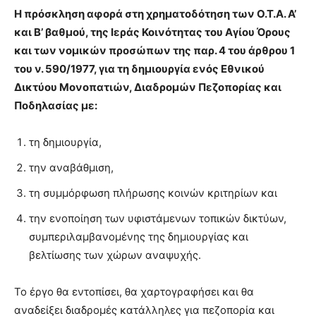
lyons
Η πρόσκληση αφορά στη χρηματοδότηση των Ο.Τ.Α. Α’
teaches
και Β’ βαθμού, της Ιεράς Κοινότητας του Αγίου Όρους
you
the
και των νομικών προσώπων της παρ. 4 του άρθρου 1
meaning
του ν. 590/1977, για τη δημιουργία ενός Εθνικού
of
Δικτύου Μονοπατιών, Διαδρομών Πεζοπορίας και
pain.
Ποδηλασίας με:
pornhun
hd
porn
τη δημιουργία,
την αναβάθμιση,
τη συμμόρφωση πλήρωσης κοινών κριτηρίων και
την ενοποίηση των υφιστάμενων τοπικών δικτύων,
συμπεριλαμβανομένης της δημιουργίας και
βελτίωσης των χώρων αναψυχής.
Το έργο θα εντοπίσει, θα χαρτογραφήσει και θα
αναδείξει διαδρομές κατάλληλες για πεζοπορία και