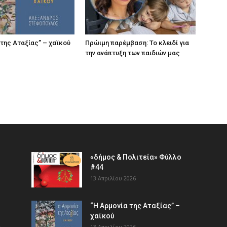
 της Αταξίας” – χαϊκού
Πρώιμη παρέμβαση: Το κλειδί για
την ανάπτυξη των παιδιών µας
«δήμος & Πολιτεία» Φύλλο
#44
13 Απριλίου 2026
“Η Αρμονία της Αταξίας” –
χαϊκού
13 Απριλίου 2026