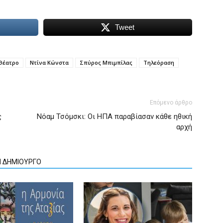
Tweet
Θέατρο
Ντίνα Κώνστα
Σπύρος Μπιμπίλας
Τηλεόραση
Επόμενο άρθρο
ς
Νόαμ Τσόμσκι: Οι ΗΠΑ παραβίασαν κάθε ηθική
αρχή
Ν ΔΗΜΙΟΥΡΓΟ