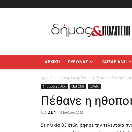
Δήμος
και
Πολιτεία
Βύρωνας
–
Καισαριανή
–
ΑΡΧΙΚΉ
ΒΥΡΩΝΑΣ
ΚΑΙΣΑΡΙΑΝΗ
Παγκράτι
Αρχική
Δημοφιλή άρθρα
Πέθανε η ηθοποιός Ντ
Δημοφιλή άρθρα
ΕΙΔΗΣΕΙΣ
Ελλαδα
Πέθανε η ηθοπο
Από
Δ&Π
-
3 Ιουλίου 2022
blonde
Σε ηλικία 83 ετών άφησε την τελευταία π
lesbians