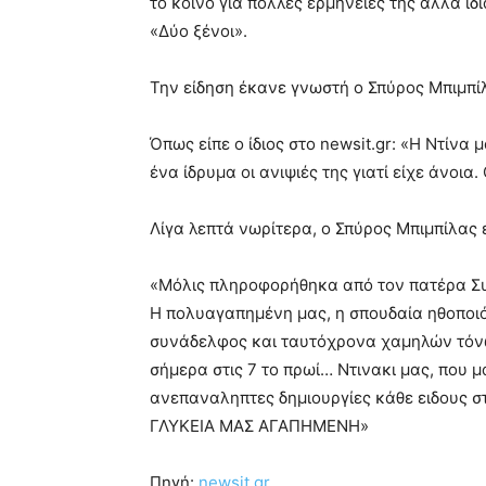
το κοινό για πολλές ερμηνείες της αλλά ιδ
very
«Δύο ξένοι».
hot
cam
show.
desi
Την είδηση έκανε γνωστή ο Σπύρος Μπιμπίλ
xxx
brandi
Όπως είπε ο ίδιος στο newsit.gr: «Η Ντίνα 
lyons
ένα ίδρυμα οι ανιψιές της γιατί είχε άνοια
teaches
you
the
Λίγα λεπτά νωρίτερα, ο Σπύρος Μπιμπίλας 
meaning
of
«Μόλις πληροφορήθηκα από τον πατέρα Συμ
pain.
pornhun
Η πολυαγαπημένη μας, η σπουδαία ηθοποιό
hd
συνάδελφος και ταυτόχρονα χαμηλών τόνω
porn
σήμερα στις 7 το πρωί… Ντινακι μας, που μ
ανεπαναληπτες δημιουργίες κάθε ειδους στ
ΓΛΥΚΕΙΑ ΜΑΣ ΑΓΑΠΗΜΕΝΗ»
Πηγή:
newsit.gr