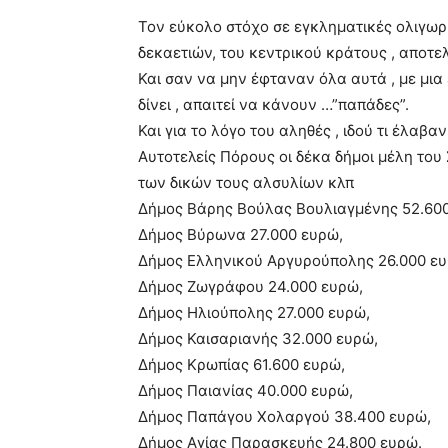
blonde
Τον εύκολο στόχο σε εγκληματικές ολιγωρ
lesbians
δεκαετιών, του κεντρικού κράτους , αποτελ
very
Και σαν να μην έφταναν όλα αυτά , με μια
hot
cam
δίνει , απαιτεί να κάνουν …”παπάδες”.
show.
desi
Και για το λόγο του αληθές , ιδού τι έλαβ
xxx
Αυτοτελείς Πόρους οι δέκα δήμοι μέλη του
brandi
των δικών τους αλσυλίων κλπ
lyons
Δήμος Βάρης Βούλας Βουλιαγμένης 52.60
teaches
you
Δήμος Βύρωνα 27.000 ευρώ,
the
Δήμος Ελληνικού Αργυρούπολης 26.000 ευ
meaning
Δήμος Ζωγράφου 24.000 ευρώ,
of
Δήμος Ηλιούπολης 27.000 ευρώ,
pain.
pornhun
Δήμος Καισαριανής 32.000 ευρώ,
hd
Δήμος Κρωπίας 61.600 ευρώ,
porn
Δήμος Παιανίας 40.000 ευρώ,
Δήμος Παπάγου Χολαργού 38.400 ευρώ,
Δήμος Αγίας Παρασκευής 24.800 ευρώ.