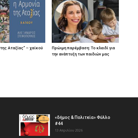
 της Αταξίας” – χαϊκού
Πρώιμη παρέμβαση: Το κλειδί για
την ανάπτυξη των παιδιών µας
«δήμος & Πολιτεία» Φύλλο
#44
13 Απριλίου 2026