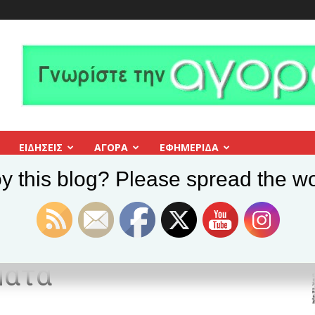
ΕΙΔΗΣΕΙΣ
ΑΓΟΡΑ
ΕΦΗΜΕΡΊΔΑ
y this blog? Please spread the wo
” ψίχουλα” και απαιτούν να κάνουν …θαύματα
Τα νέα της Πόλης
ίχουλα” και απαιτούν
ματα