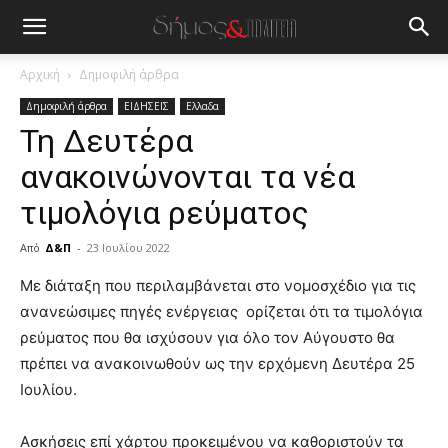
Αρχική
Δημοφιλή άρθρα
Δημοφιλή άρθρα
ΕΙΔΗΣΕΙΣ
Ελλαδα
Τη Δευτέρα
ανακοινώνονται τα νέα
τιμολόγια ρεύματος
Από
Δ&Π
-
23 Ιουλίου 2022
blonde
Με διάταξη που περιλαμβάνεται στο νομοσχέδιο για τις
lesbians
ανανεώσιμες πηγές ενέργειας ορίζεται ότι τα τιμολόγια
very
ρεύματος που θα ισχύσουν για όλο τον Αύγουστο θα
hot
πρέπει να ανακοινωθούν ως την ερχόμενη Δευτέρα 25
cam
show.
Ιουλίου.
desi
xxx
brandi
Ασκήσεις επί χάρτου προκειμένου να καθοριστούν τα