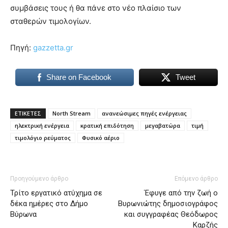
συμβάσεις τους ή θα πάνε στο νέο πλαίσιο των
σταθερών τιμολογίων.
Πηγή:
gazzetta.gr
Share on Facebook
Tweet
ΕΤΙΚΕΤΕΣ
North Stream
ανανεώσιμες πηγές ενέργειας
ηλεκτρική ενέργεια
κρατική επιδότηση
μεγαβατώρα
τιμή
τιμολόγιο ρεύματος
Φυσικό αέριο
Προηγούμενο άρθρο
Επόμενο άρθρο
Τρίτο εργατικό ατύχημα σε
Έφυγε από την ζωή ο
δέκα ημέρες στο Δήμο
Βυρωνιώτης δημοσιογράφος
Βύρωνα
και συγγραφέας Θεόδωρος
Καρζής