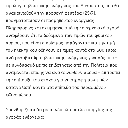
lyons
τιμολόγια ηλεκτρικής ενέργειας του Αυγούστου, που θα
teaches
ανακοινωθούν την προσεχή Δευτέρα (25/7),
you
the
πραγματοποιούν οι προμηθευτές ενέργειας.
meaning
Πληροφορίες και εκτιμήσεις από την ενεργειακή αγορά
of
αναφέρουν ότι τα δεδομένα των τιμών του φυσικού
pain.
αερίου, που είναι ο κρίσιμος παράγοντας για την τιμή
pornhun
hd
του ηλεκτρικού οδηγούν σε τιμές κοντά στα 500 ευρώ
porn
ανά μεγαβατώρα ηλεκτρικής ενέργειας γεγονός που –
σε συνδυασμό με τις επιδοτήσεις από την Πολιτεία που
αναμένεται επίσης να ανακοινωθούν άμεσα – επιτρέπει
την επίτευξη του στόχου για επιστροφή των τιμών
καταναλωτή κοντά στα επίπεδα του περασμένου
φθινοπώρου.
Υπενθυμίζεται ότι με το νέο πλαίσιο λειτουργίας της
αγοράς ενέργειας: