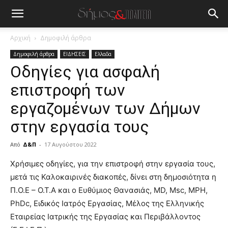
Αρχική
Δημοφιλή άρθρα
Δημοφιλή άρθρα
ΕΙΔΗΣΕΙΣ
Ελλαδα
Οδηγίες για ασφαλή
επιστροφή των
εργαζομένων των Δήμων
στην εργασία τους
Από
Δ&Π
-
17 Αυγούστου 2022
blonde
Χρήσιμες οδηγίες, για την επιστροφή στην εργασία τους,
lesbians
μετά τις Καλοκαιρινές διακοπές, δίνει στη δημοσιότητα η
very
Π.Ο.Ε – Ο.Τ.Α και ο Ευθύμιος Θανασιάς, MD, Msc, MPH,
hot
PhDc, Ειδικός Ιατρός Εργασίας, Μέλος της Ελληνικής
cam
show.
Εταιρείας Ιατρικής της Εργασίας και Περιβάλλοντος
desi
xxx