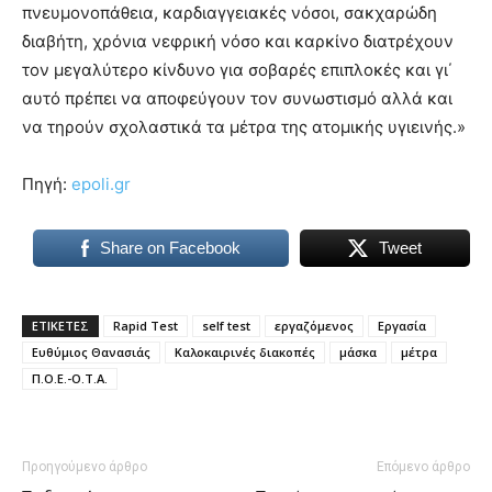
πνευμονοπάθεια, καρδιαγγειακές νόσοι, σακχαρώδη
διαβήτη, χρόνια νεφρική νόσο και καρκίνο διατρέχουν
τον μεγαλύτερο κίνδυνο για σοβαρές επιπλοκές και γι΄
αυτό πρέπει να αποφεύγουν τον συνωστισμό αλλά και
να τηρούν σχολαστικά τα μέτρα της ατομικής υγιεινής.»
Πηγή:
epoli.gr
Share on Facebook
Tweet
ΕΤΙΚΕΤΕΣ
Rapid Test
self test
εργαζόμενος
Εργασία
Ευθύμιος Θανασιάς
Καλοκαιρινές διακοπές
μάσκα
μέτρα
Π.Ο.Ε.-Ο.Τ.Α.
Προηγούμενο άρθρο
Επόμενο άρθρο