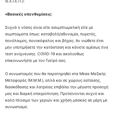
(Ε.Ε.Ι.Ε.Π.):
brandi
lyons
«Βασικές υπενθυμίσεις:
teaches
you
the
Συχνά η νόσος είναι είτε ασυμπτωματική είτε με
meaning
συμπτώματα όπως: καταβολή/αδυναμία, πυρετός,
of
πονόλαιμος, πονοκέφαλος και βήχας. Αν νιώθετε έτσι
pain.
μην υποτιμήσετε την κατάσταση και κάνετε αμέσως ένα
pornhun
hd
τεστ ανίχνευσης COVID-19 και ακολούθως
porn
επικοινωνήστε με τον Γιατρό σας.
Ο συνωστισμός που θα παρατηρηθεί στα Μέσα Μαζικής
Μεταφοράς (Μ.Μ.Μ.), αλλά και σε χώρους εστίασης,
διασκέδασης και λατρείας επιβάλει την μέγιστη προσοχή
μας και διαρκή επαγρύπνηση. Προτείνονται συχνό και
καλό πλύσιμο των χεριών και χρήση μάσκας σε μέρη με
συνωστισμό.