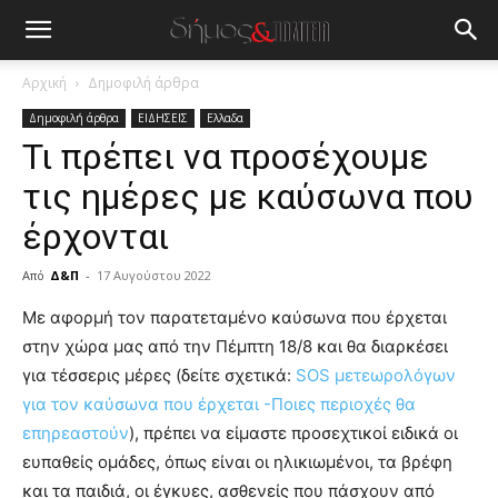
Αρχική
Δημοφιλή άρθρα
Δημοφιλή άρθρα
ΕΙΔΗΣΕΙΣ
Ελλαδα
Τι πρέπει να προσέχουμε
τις ημέρες με καύσωνα που
έρχονται
Από
Δ&Π
-
17 Αυγούστου 2022
blonde
Με αφορμή τoν παρατεταμένο καύσωνα που έρχεται
lesbians
στην χώρα μας από την Πέμπτη 18/8 και θα διαρκέσει
very
για τέσσερις μέρες (δείτε σχετικά:
SOS μετεωρολόγων
hot
για τον καύσωνα που έρχεται -Ποιες περιοχές θα
cam
show.
επηρεαστούν
desi
), πρέπει να είμαστε προσεχτικοί ειδικά οι
xxx
ευπαθείς ομάδες, όπως είναι οι ηλικιωμένοι, τα βρέφη
brandi
και τα παιδιά, οι έγκυες, ασθενείς που πάσχουν από