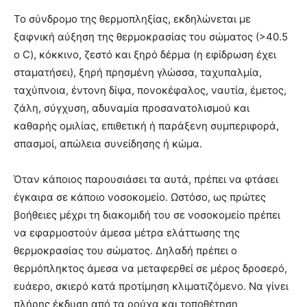
Το σύνδρομο της θερμοπληξίας, εκδηλώνεται με
ξαφνική αύξηση της θερμοκρασίας του σώματος (>40.5
ο C), κόκκινο, ζεστό και ξηρό δέρμα (η εφίδρωση έχει
σταματήσει), ξηρή πρησμένη γλώσσα, ταχυπαλμία,
ταχύπνοια, έντονη δίψα, πονοκέφαλος, ναυτία, έμετος,
ζάλη, σύγχυση, αδυναμία προσανατολισμού και
καθαρής ομιλίας, επιθετική ή παράξενη συμπεριφορά,
σπασμοί, απώλεια συνείδησης ή κώμα.
Όταν κάποιος παρουσιάσει τα αυτά, πρέπει να φτάσει
έγκαιρα σε κάποιο νοσοκομείο. Ωστόσο, ως πρώτες
βοήθειες μέχρι τη διακομιδή του σε νοσοκομείο πρέπει
να εφαρμοστούν άμεσα μέτρα ελάττωσης της
θερμοκρασίας του σώματος. Δηλαδή πρέπει ο
θερμόπληκτος άμεσα να μεταφερθεί σε μέρος δροσερό,
ευάερο, σκιερό κατά προτίμηση κλιματιζόμενο. Να γίνει
πλήρης έκδυση από τα ρούχα και τοποθέτηση