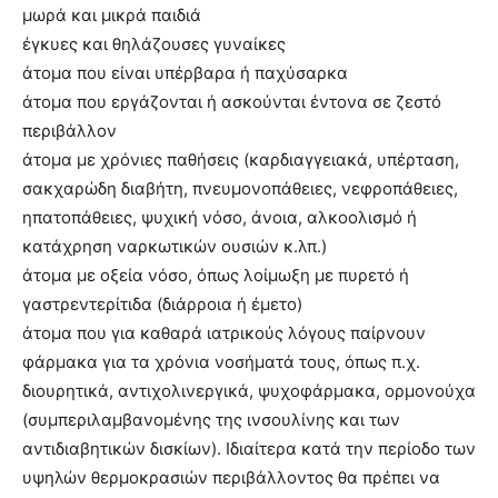
μωρά και μικρά παιδιά
έγκυες και θηλάζουσες γυναίκες
άτομα που είναι υπέρβαρα ή παχύσαρκα
άτομα που εργάζονται ή ασκούνται έντονα σε ζεστό
περιβάλλον
άτομα με χρόνιες παθήσεις (καρδιαγγειακά, υπέρταση,
σακχαρώδη διαβήτη, πνευμονοπάθειες, νεφροπάθειες,
ηπατοπάθειες, ψυχική νόσο, άνοια, αλκοολισμό ή
κατάχρηση ναρκωτικών ουσιών κ.λπ.)
άτομα με οξεία νόσο, όπως λοίμωξη με πυρετό ή
γαστρεντερίτιδα (διάρροια ή έμετο)
άτομα που για καθαρά ιατρικούς λόγους παίρνουν
φάρμακα για τα χρόνια νοσήματά τους, όπως π.χ.
διουρητικά, αντιχολινεργικά, ψυχοφάρμακα, ορμονούχα
(συμπεριλαμβανομένης της ινσουλίνης και των
αντιδιαβητικών δισκίων). Ιδιαίτερα κατά την περίοδο των
υψηλών θερμοκρασιών περιβάλλοντος θα πρέπει να