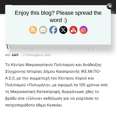
Enjoy this blog? Please spread the
word :)
Αρχική
Δημοφιλή άρθρα
Δημοφιλή άρθρα
ΚΑΙΣΑΡΙΑΝΗ
Νέα της Καισαριανής
Το Μικρασιατικό Κεσκέκι
του Δήμου Καισαριανής
Από
Δ&Π
-
21 Σεπτεμβρίου 2022
blonde
Το Κέντρο Μικρασιατικού Πολιτισμού και Ανάδειξης
lesbians
Σύγχρονης Ιστορίας Δήμου Καισαριανής (ΚΕ.ΜΙ.ΠΟ-
very
Α.Σ.Ι), με την συμμετοχή του Κέντρου Χορού και
hot
Πολιτισμού «Πολυμήλη», με αφορμή τα 100 χρόνια από
cam
show.
τη Μικρασιατική Καταστροφή, διοργάνωσε χθες το
desi
xxx
βράδυ στα «Ξύλινα» εκδήλωση για να γιορτάσει το
brandi
πατροπαράδοτο έθιμο Κεσκέκι.
lyons
teaches