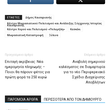
ΕΤΙΚΕΤΕΣ
Δήμος Καισαριανής
Κέντρο Μικρασιατικού Πολιτισμού και Ανάδειξης Σύγχρονης Ιστορίας
Καισαριανής
Κέντρο Χορού και Πολιτισμού «Πολυμήλη»
Κεσκέκι
Μικρασιατική Καταστροφή
Ξύλινα
Προηγούμενο άρθρο
Επόμενο άρθρο
Επιταγή ακρίβειας: Nέα
Αναβολή σημερινού
ημερομηνία πληρωμής –
καλέσματος σε διαμαρτυρία
Ποιοι θα πάρουν φέτος για
για το νέο Περιφερειακό
πρώτη φορά τα 250 ευρώ
Σχέδιο Διαχείρισης
Αποβλήτων
ΠΑΡΟΜΟΙΑ ΑΡΘΡΑ
ΠΕΡΙΣΣΟΤΕΡΑ ΑΠΟ ΤΟΝ ΔΗΜΙΟΥΡΓΟ