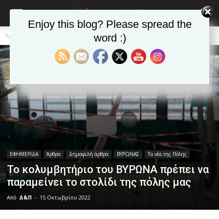
Enjoy this blog? Please spread the
Αρχική
ΕΦΗΜΕΡΙΔΑ
Άρθρα
word :)
ΕΦΗΜΕΡΙΔΑ
Άρθρα
Δημοφιλή άρθρα
ΒΥΡΩΝΑΣ
Τα νέα της Πόλης
Το κολυμβητήριο του ΒΥΡΩΝΑ πρέπει να
παραμείνει το στολίδι της πόλης μας
Από
Δ&Π
-
15 Οκτωβρίου 2022
blonde