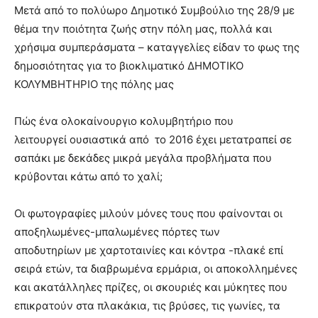
lesbians
Μετά από το πολύωρο Δημοτικό Συμβούλιο της 28/9 με
very
θέμα την ποιότητα ζωής στην πόλη μας, πολλά και
hot
χρήσιμα συμπεράσματα – καταγγελίες είδαν το φως της
cam
δημοσιότητας για το βιοκλιματικό ΔΗΜΟΤΙΚΟ
show.
desi
xxx
ΚΟΛΥΜΒΗΤΗΡΙΟ της πόλης μας
brandi
lyons
Πώς ένα ολοκαίνουργιο κολυμβητήριο που
teaches
λειτουργεί ουσιαστικά από το 2016 έχει μετατραπεί σε
you
σαπάκι με δεκάδες μικρά μεγάλα προβλήματα που
the
meaning
κρύβονται κάτω από το χαλί;
of
pain.
Οι φωτογραφίες μιλούν μόνες τους που φαίνονται οι
pornhun
αποξηλωμένες-μπαλωμένες πόρτες των
hd
porn
αποδυτηρίων με χαρτοταινίες και κόντρα -πλακέ επί
σειρά ετών, τα διαβρωμένα ερμάρια, οι αποκολλημένες
και ακατάλληλες πρίζες, οι σκουριές και μύκητες που
επικρατούν στα πλακάκια, τις βρύσες, τις γωνίες, τα