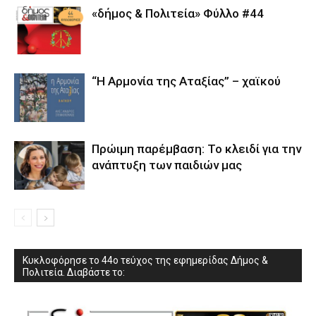
«δήμος & Πολιτεία» Φύλλο #44
“Η Αρμονία της Αταξίας” – χαϊκού
Πρώιμη παρέμβαση: Το κλειδί για την
ανάπτυξη των παιδιών µας
Κυκλοφόρησε το 44ο τεύχος της εφημερίδας Δήμος &
Πολιτεία. Διαβάστε το: