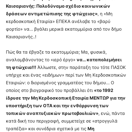
Καισαριανής: Πολυδύναμο σχέδιο κοινωνικών
δράσεων αντιμετώπισης της φτώχειας»
, η «Μη
κερδοσκοπική Εταιρία» ΕΠΕΚΑ ανέλαβε το «βαρύ
φορτίο» να… βγάλει μερικά εκατομμύρια από τον δήμο
Καισαριανής..!
Πώς θα τα έβγαζε τα εκατομμύρια; Μα, φυσικά,
αναλαμβάνοντας το «ιερό έργο»
να… καταπολεμήσει
τη φτώχεια!!!
Άλλωστε, στην παράταξη του τότε ΠΑΣΟΚ
υπήρχε και ένας «ειδήμων» περί των Μη Κερδοσκοπικών
Εταιριών: ο διορισμένος γραμματέας του δήμου… Ο
οποίος στο βιογραφικό του προβάλλει ότι
«το 1992
ίδρυσε την Μη Κερδοσκοπική Εταιρία ΜΕΝΤΩΡ για την
υποστήριξη των ΟΤΑ και την ενθάρρυνση των
τοπικών αναπτυξιακών πρωτοβουλιών»
, ενώ, πάντα
κατά δική του περιγραφή, συμμετείχε σε «στρογγυλά
τραπέζια» και συνέδρια σχετικά με τις
Μη