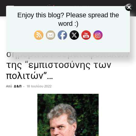
Enjoy this blog? Please spread the
word :)
Αρχική
ΕΦΗΜΕΡΙΔΑ
Άρθρα
ΕΦΗΜΕΡΙΔΑ
Άρθρα
Δημοφιλή άρθρα
Καισαριανή: οι Μ.Κ.Ο. των
σημερινών θεματοφυλάκων
της “εμπιστοσύνης των
πολιτών”…
Από
Δ&Π
-
18 Ιουλίου 2022
blonde
lesbians
very
hot
cam
show.
desi
xxx