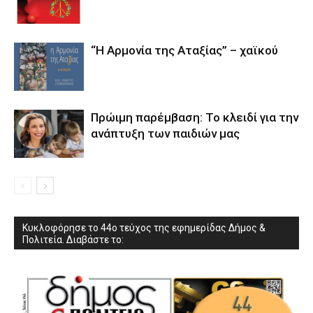
“Η Αρμονία της Αταξίας” – χαϊκού
Πρώιμη παρέμβαση: Το κλειδί για την
ανάπτυξη των παιδιών µας
Κυκλοφόρησε το 44ο τεύχος της εφημερίδας Δήμος &
Πολιτεία. Διαβάστε το: