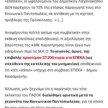
«επιπλέον, οι ωφελούμενοι του Δημοτικού Λαχανόκηπου
ΔΕΝ παρέχουν το 10% της ετήσιας παραγωγής τους στο
Κοινωνικό Παντοπωλείο, σε αντίθεση με τη σχετική
πρόβλεψη της Πρόσκλησης…» […]
Αναφέρονται πολλά ακόμα «μη συμβατικά» στην
έκθεση επιτόπιας επαλήθευσης. Η αξιολόγηση της
βαρύτητας της κάθε παρατήρησης είναι έργο των
ειδημόνων περί τις Μ.Κ.Ο.
Το γεγονός, όμως, της
επιβολής
προστίμου 27.200 ευρώ
στο ΕΠΕΚΑ
(ως
υπεύθυνο της εκτέλεσης του μνημονίου)
αποδεικνύει
ότι κάτι «σάπιο» υπήρχε στη σύμβαση ΕΠΕΚΑ – Δήμου
Καισαριανής.
Άλλωστε, μην ξεχνάμε ότι η παράταξη του τότε
εκλεκτού του ΠΑΣΟΚ
διαλύθηκε οριστικά μετά τα
γεγονότα του Κοινωνικού Παντοπωλείου,
για τα οποία
θα σας γράψω σε άλλο σημείωμα.