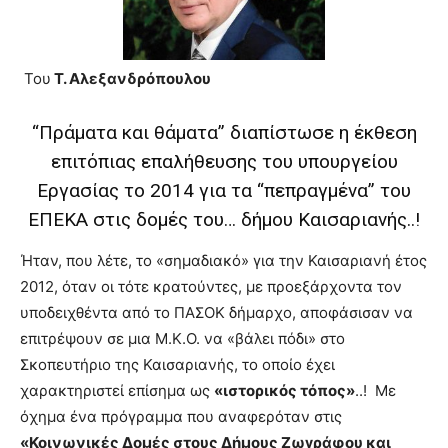
brandi
lyons
teaches
Του
Τ. Αλεξανδρόπουλου
you
the
meaning
“Πράματα και θάματα” διαπίστωσε η έκθεση
of
επιτόπιας επαλήθευσης του υπουργείου
pain.
pornhun
Εργασίας το 2014 για τα “πεπραγμένα” του
hd
ΕΠΕΚΑ στις δομές του… δήμου Καισαριανής..!
porn
Ήταν, που λέτε, το «σημαδιακό» για την Καισαριανή έτος
2012, όταν οι τότε κρατούντες, με προεξάρχοντα τον
υποδειχθέντα από το ΠΑΣΟΚ δήμαρχο, αποφάσισαν να
επιτρέψουν σε μια Μ.Κ.Ο. να «βάλει πόδι» στο
Σκοπευτήριο της Καισαριανής, το οποίο έχει
χαρακτηριστεί επίσημα ως
«ιστορικός τόπος»
..! Με
όχημα ένα πρόγραμμα που αναφερόταν στις
«Κοινωνικές Δομές στους Δήμους Ζωγράφου και