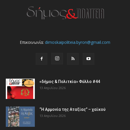
Επικοινωνία:
dimoskaipoliteia.byron@gmail.com
«δήμος & Πολιτεία» Φύλλο #44
13 Απριλίου 2026
“Η Αρμονία της Αταξίας” – χαϊκού
13 Απριλίου 2026