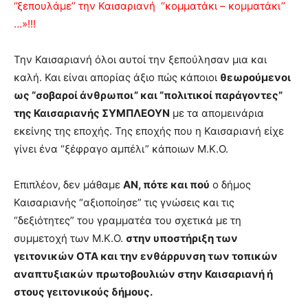
‘’ξεπουλάμε’’ την Καισαριανή ‘’κομματάκι – κομματάκι’’
…»!!!
Την Καισαριανή όλοι αυτοί την ξεπούλησαν μια και
καλή. Και είναι απορίας άξιο πώς κάποιοι
θεωρούμενοι
ως “σοβαροί άνθρωποι” και “πολιτικοί παράγοντες”
της Καισαριανής ΣΥΜΠΛΕΟΥΝ
με τα απομεινάρια
εκείνης της εποχής. Της εποχής που η Καισαριανή είχε
γίνει ένα “ξέφραγο αμπέλι” κάποιων Μ.Κ.Ο.
Επιπλέον, δεν μάθαμε
ΑΝ, πότε και πού
ο δήμος
Καισαριανής “αξιοποίησε” τις γνώσεις και τις
“δεξιότητες” του γραμματέα του σχετικά με τη
συμμετοχή των Μ.Κ.Ο.
στην υποστήριξη των
γειτονικών ΟΤΑ και την ενθάρρυνση των τοπικών
αναπτυξιακών πρωτοβουλιών στην Καισαριανή ή
στους γειτονικούς δήμους.