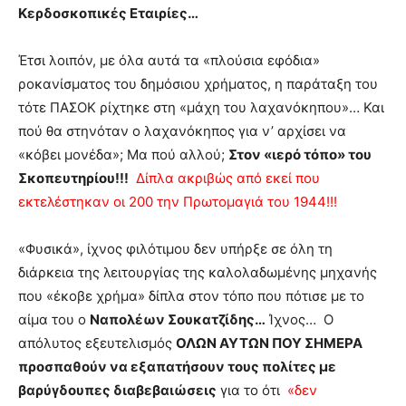
Κερδοσκοπικές Εταιρίες…
Έτσι λοιπόν, με όλα αυτά τα «πλούσια εφόδια»
ροκανίσματος του δημόσιου χρήματος, η παράταξη του
τότε ΠΑΣΟΚ ρίχτηκε στη «μάχη του λαχανόκηπου»… Και
πού θα στηνόταν ο λαχανόκηπος για ν’ αρχίσει να
«κόβει μονέδα»; Μα πού αλλού;
Στον «ιερό τόπο» του
Σκοπευτηρίου!!!
Δίπλα ακριβώς από εκεί που
εκτελέστηκαν οι 200 την Πρωτομαγιά του 1944!!!
«Φυσικά», ίχνος φιλότιμου δεν υπήρξε σε όλη τη
διάρκεια της λειτουργίας της καλολαδωμένης μηχανής
που «έκοβε χρήμα» δίπλα στον τόπο που πότισε με το
αίμα του ο
Ναπολέων Σουκατζίδης…
Ίχνος… Ο
απόλυτος εξευτελισμός
ΟΛΩΝ ΑΥΤΩΝ ΠΟΥ ΣΗΜΕΡΑ
προσπαθούν να εξαπατήσουν τους πολίτες με
βαρύγδουπες διαβεβαιώσεις
για το ότι
«δεν