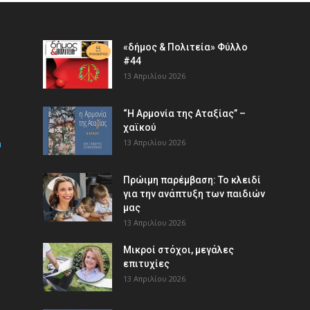
«δήμος & Πολιτεία» Φύλλο
#44
13 Απριλίου 2026
“Η Αρμονία της Αταξίας” –
χαϊκού
m
13 Απριλίου 2026
Πρώιμη παρέμβαση: Το κλειδί
για την ανάπτυξη των παιδιών
µας
13 Απριλίου 2026
Μικροί στόχοι, μεγάλες
επιτυχίες
13 Απριλίου 2026