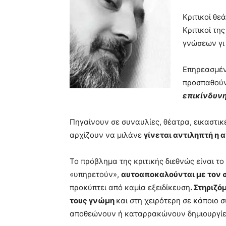
very
hot
Κριτικοί θε
cam
Κριτικοί τη
show.
desi
γνώσεων γι 
xxx
brandi
Επηρεασμένο
lyons
teaches
προσπαθούν
you
επικίνδυνη
the
meaning
Πηγαίνουν σε συναυλίες, θέατρα, εικαστικέ
of
pain.
αρχίζουν να μιλάνε
γίνεται αντιληπτή η 
pornhun
hd
Το πρόβλημα της κριτικής διεθνώς είναι τ
porn
«υπηρετούν»,
αυτοαποκαλούνται με τον σ
προκύπτει από καμία εξειδίκευση
. Στηριζ
τους γνώμη
και στη χειρότερη σε κάποιο
αποθεώνουν ή καταρρακώνουν δημιουργίες