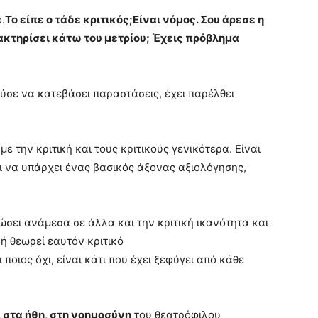
.
Το είπε ο τάδε κριτικός;Είναι νόμος. Σου άρεσε η
ακτηρίσει κάτω του μετρίου; Έχεις πρόβλημα
ύσε να κατεβάσει παραστάσεις, έχει παρέλθει
ε την κριτική και τους κριτικούς γενικότερα. Είναι
ι να υπάρχει ένας βασικός άξονας αξιολόγησης,
ώσει ανάμεσα σε άλλα και την κριτική ικανότητα και
 ή θεωρεί εαυτόν κριτικό
οιος όχι, είναι κάτι που έχει ξεφύγει από κάθε
 στα ήθη, στη νοημοσύνη
του θεατρόφιλου