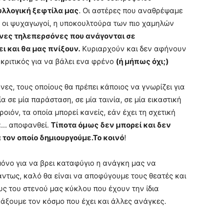
υλλογική ξεφτίλα μας
. Οι αστέρες που αναθρέψαμε
οί, οι ψυχαγωγοί, η υποκουλτούρα των πιο χαμηλών
νες τηλεπερσόνες που ανάγονται σε
 και θα μας πνίξουν.
Κυριαρχούν και δεν αφήνουν
 κριτικός για να βάλει ενα φρένο
(ή μήπως όχι;)
νες, τους οποίους θα πρέπει κάποιος να γνωρίζει για
α σε μία παράσταση, σε μία ταινία, σε μία εικαστική
οιόν, τα οποία μπορεί κανείς, εάν έχει τη σχετική
να… αποφανθεί.
Τίποτα όμως δεν μπορεί και δεν
 τον οποίο δημιουργούμε.
Το κοινό
!
όνο για να βρει καταφύγιο η ανάγκη μας να
άντως, καλό θα είναι να αποφύγουμε τους θεατές και
 του στενού μας κύκλου που έχουν την ίδια
άξουμε τον κόσμο που έχει και άλλες ανάγκες.