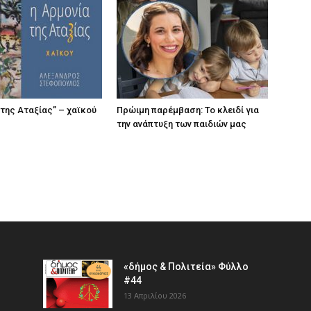
 της Αταξίας” – χαϊκού
Πρώιμη παρέμβαση: Το κλειδί για
την ανάπτυξη των παιδιών µας
«δήμος & Πολιτεία» Φύλλο
#44
13 Απριλίου 2026