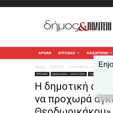
Δήμος
και
Πολιτεία
Βύρωνας
–
Καισαριανή
–
ΑΡΧΙΚΉ
ΒΥΡΩΝΑΣ
ΚΑΙΣΑΡΙΑΝΗ
Παγκράτι
Enjo
Αρχική
ΒΥΡΩΝΑΣ
Ανακοινώσεις - Δελτία τύπου
ΒΥΡΩΝΑΣ
Ανακοινώσεις - Δελτία τύπου
Δημοφιλή άρθρα
Η δημοτική αρχή
να προχωρά αγκα
Θεοδωρικάκου»