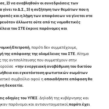
ησε, 2) να αναβληθούν οι συνεδριάσεις των
 γίνει το Δ.Σ., 3) η συζήτηση των θεμάτων που η
τροπές και η λήψη των αποφάσεων να γίνεται στα
ορευόταν άλλωστε ούτε από τις νομοθετικές
έλεια του ΣΤΕ έκρινε παράνομες και
νομική Επιτροπή
, παρότι δεν συμμετέχουμε,
γή της απόφασης της ολομέλειας του ΣΤΕ
. Αίτημα
ς της αντιπολίτευσης που συμμετέχουν στην
φορούσε
«την ενεργειακή αναβάθμιση του δικτύου
ομήθεια και εγκατάσταση φωτιστικών σωμάτων
μοτικό συμβούλιο αφού η
οποιαδήποτε απόφαση θα
ενη δεκαετία.
τις οδηγίες του ΥΠΕΣ
. Δηλαδή της κυβέρνησης και
καν παράνομοι και αντισυνταγματικοί,
παρότι έχει