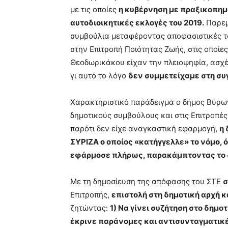
με τις οποίες
η κυβέρνηση με πραξικοπημ
αυτοδιοικητικές εκλογές του 2019.
Παρεμβ
συμβούλια μεταφέροντας αποφασιστικές το
στην Επιτροπή Ποιότητας Ζωής, στις οποίε
Θεοδωρικάκου είχαν την πλειοψηφία, ασχέ
γι αυτό το λόγο
δεν συμμετείχαμε στη συ
Χαρακτηριστικό παράδειγμα ο δήμος Βύρωνα
δημοτικούς συμβούλους και στις Επιτροπές
παρότι δεν είχε αναγκαστική εφαρμογή,
η 
ΣΥΡΙΖΑ ο οποίος «κατήγγελλε» το νόμο, ό
εφάρμοσε πλήρως, παρακάμπτοντας το δ
Με τη δημοσίευση της απόφασης του ΣΤΕ
σ
Επιτροπής,
επιστολή στη δημοτική αρχή 
ζητώντας:
1) Να γίνει συζήτηση στο δημο
έκρινε παράνομες και αντισυνταγματικέ