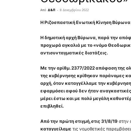
Από
Δ&Π
-
8 Δεκεμβρίου 2022
blonde
Η Ριζοσπαστική Ενωτική Κίνηση Βύρωνα
lesbians
very
Η δημοτική αρχή Βύρωνα, παρά την απόφ
hot
cam
προχωρά αγκαλιά με το «νόμο Θεοδωρι
show.
desi
αντισυνταγματικές διατάξεις.
xxx
brandi
Με την αρίθμ. 2377/2022 απόφαση της ο
lyons
της κυβέρνησης κρίθηκαν παράνομες και
teaches
you
αρχή, όταν καταγγέλλαμε την κυβέρνηση 
the
εφαρμόσει αφού δεν ήταν αναγκαστικές.
meaning
μέρει έστω και με πολύ μεγάλη καθυστέ
of
επιβληθεί.
pain.
pornhun
hd
Από την πρώτη στιγμή,στις 31/8/19
στην 
porn
καταγγείλαμε
τις νομοθετικές παρεμβάσει