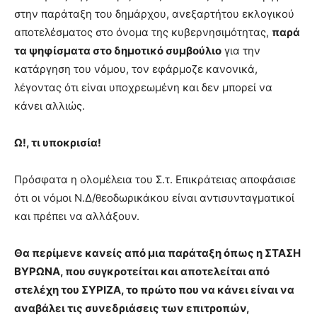
lyons
στην παράταξη του δημάρχου, ανεξαρτήτου εκλογικού
teaches
αποτελέσματος στο όνομα της κυβερνησιμότητας,
παρά
you
the
τα ψηφίσματα στο δημοτικό συμβούλιο
για την
meaning
κατάργηση του νόμου, τον εφάρμοζε κανονικά,
of
λέγοντας ότι είναι υποχρεωμένη και δεν μπορεί να
pain.
κάνει αλλιώς.
pornhun
hd
porn
Ω!, τι υποκρισία!
Πρόσφατα η ολομέλεια του Σ.τ. Επικράτειας αποφάσισε
ότι οι νόμοι Ν.Δ/θεοδωρικάκου είναι αντισυνταγματικοί
και πρέπει να αλλάξουν.
Θα περίμενε κανείς από μια παράταξη όπως η ΣΤΑΣΗ
ΒΥΡΩΝΑ, που συγκροτείται και αποτελείται από
στελέχη του ΣΥΡΙΖΑ, το πρώτο που να κάνει είναι να
αναβάλει τις συνεδριάσεις των επιτροπών,