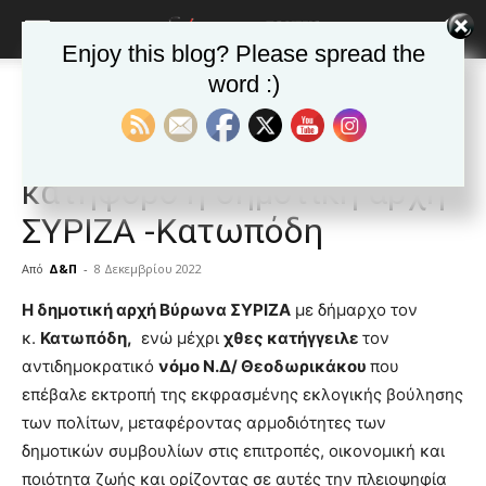
Enjoy this blog? Please spread the
word :)
Αρχική
ΒΥΡΩΝΑΣ
Ανακοινώσεις - Δελτία τύπου
ΒΥΡΩΝΑΣ
Ανακοινώσεις - Δελτία τύπου
Δημοφιλή άρθρα
Βύρωνας: Σε ολισθηρό
κατήφορο η δημοτική αρχή
ΣΥΡΙΖΑ -Κατωπόδη
Από
Δ&Π
-
8 Δεκεμβρίου 2022
blonde
Η δημοτική αρχή Βύρωνα ΣΥΡΙΖΑ
με δήμαρχο τον
lesbians
κ.
Κατωπόδη,
ενώ μέχρι
χθες κατήγγειλε
τον
very
αντιδημοκρατικό
νόμο Ν.Δ/ Θεοδωρικάκου
που
hot
επέβαλε εκτροπή της εκφρασμένης εκλογικής βούλησης
cam
show.
των πολίτων, μεταφέροντας αρμοδιότητες των
desi
xxx
δημοτικών συμβουλίων στις επιτροπές, οικονομική και
brandi
ποιότητα ζωής και ορίζοντας σε αυτές την πλειοψηφία