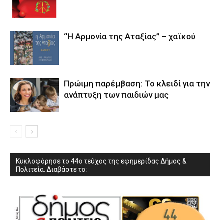
“Η Αρμονία της Αταξίας” – χαϊκού
Πρώιμη παρέμβαση: Το κλειδί για την
ανάπτυξη των παιδιών µας
Κυκλοφόρησε το 44ο τεύχος της εφημερίδας Δήμος &
Πολιτεία. Διαβάστε το: