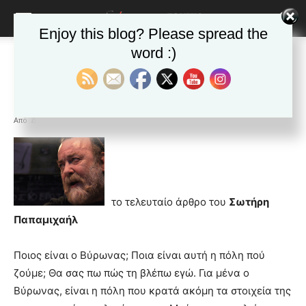
Enjoy this blog? Please spread the
word :)
Αρχική
ΑΠΟΨΕΙΣ
ΑΠΟΨΕΙΣ
Δημοφιλή άρθρα
Ο δικός μου Βύρωνας
Από
Δ&Π
-
23 Δεκεμβρίου 2022
blonde
lesbians
very
hot
το τελευταίο άρθρο του
Σωτήρη
cam
show.
desi
Παπαμιχαήλ
xxx
brandi
Ποιος είναι ο Βύρωνας; Ποια είναι αυτή η πόλη πού
lyons
ζούμε; Θα σας πω πώς τη βλέπω εγώ. Για μένα ο
teaches
you
Βύρωνας, είναι η πόλη που κρατά ακόμη τα στοιχεία της
the