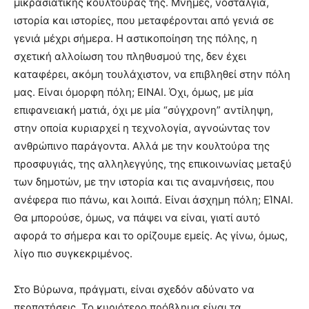
μικρασιατικής κουλτούρας της. Μνήμες, νοσταλγία,
meaning
ιστορία και ιστορίες, που μεταφέρονται από γενιά σε
of
γενιά μέχρι σήμερα. Η αστικοποίηση της πόλης, η
pain.
pornhun
σχετική αλλοίωση του πληθυσμού της, δεν έχει
hd
καταφέρει, ακόμη τουλάχιστον, να επιβληθεί στην πόλη
porn
μας. Είναι όμορφη πόλη; ΕΙΝΑΙ. Όχι, όμως, με μία
επιφανειακή ματιά, όχι με μία “σύγχρονη” αντίληψη,
στην οποία κυριαρχεί η τεχνολογία, αγνοώντας τον
ανθρώπινο παράγοντα. Αλλά με την κουλτούρα της
προσφυγιάς, της αλληλεγγύης, της επικοινωνίας μεταξύ
των δημοτών, με την ιστορία και τις αναμνήσεις, που
ανέφερα πιο πάνω, και λοιπά. Είναι άσχημη πόλη; ΕΊΝΑΙ.
Θα μπορούσε, όμως, να πάψει να είναι, γιατί αυτό
αφορά το σήμερα και το ορίζουμε εμείς. Ας γίνω, όμως,
λίγο πιο συγκεκριμένος.
Στο Βύρωνα, πράγματι, είναι σχεδόν αδύνατο να
περπατήσεις. Το κυριότερο πρόβλημα είναι τα