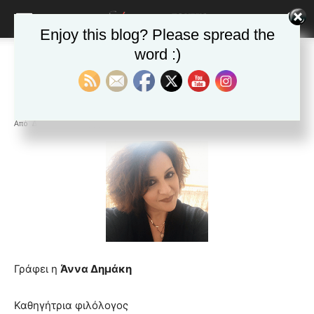
Enjoy this blog? Please spread the
word :)
Αρχική
ΕΦΗΜΕΡΙΔΑ
Άρθρα
ΕΦΗΜΕΡΙΔΑ
Άρθρα
Δημοφιλή άρθρα
Η ζωή του Άλλου…
Από
Δ&Π
-
25 Δεκεμβρίου 2022
blonde
lesbians
very
hot
cam
show.
desi
xxx
brandi
lyons
Γράφει η
Άννα Δημάκη
teaches
you
Καθηγήτρια φιλόλογος
the