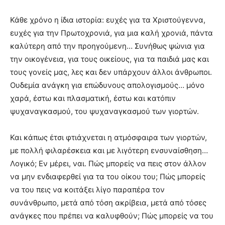
meaning
of
Κάθε χρόνο η ίδια ιστορία: ευχές για τα Χριστούγεννα,
pain.
ευχές για την Πρωτοχρονιά, για μια καλή χρονιά, πάντα
pornhun
καλύτερη από την προηγούμενη… Συνήθως ψώνια για
hd
την οικογένεια, για τους οικείους, για τα παιδιά μας και
porn
τους γονείς μας, λες και δεν υπάρχουν άλλοι άνθρωποι.
Ουδεμία ανάγκη για επώδυνους απολογισμούς… μόνο
χαρά, έστω και πλασματική, έστω και κατόπιν
ψυχαναγκασμού, του ψυχαναγκασμού των γιορτών.
Και κάπως έτσι φτιάχνεται η ατμόσφαιρα των γιορτών,
με πολλή φιλαρέσκεια και με λιγότερη ενσυναίσθηση…
Λογικό; Εν μέρει, ναι. Πώς μπορείς να πεις στον άλλον
να μην ενδιαφερθεί για τα του οίκου του; Πώς μπορείς
να του πεις να κοιτάξει λίγο παραπέρα τον
συνάνθρωπο, μετά από τόση ακρίβεια, μετά από τόσες
ανάγκες που πρέπει να καλυφθούν; Πώς μπορείς να του