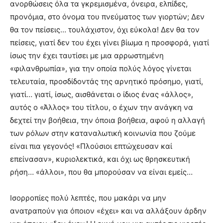
ανορθώσεις όλα τα γκρεμισμένα, όνειρα, ελπίδες,
προνόμια, στο όνομα του πνεύματος των γιορτών; Δεν
θα τον πείσεις… τουλάχιστον, όχι εύκολα! Δεν θα τον
πείσεις, γιατί δεν του έχει γίνει βίωμα η προσφορά, γιατί
ίσως την έχει ταυτίσει με μια αρρωστημένη
«φιλανθρωπία», για την οποία πολύς λόγος γίνεται
τελευταία, προσδίδοντάς της αρνητικό πρόσημο, γιατί,
γιατί… γιατί, ίσως, αισθάνεται ο ίδιος ένας «άλλος»,
αυτός ο «Άλλος» του τίτλου, ο έχων την ανάγκη να
δεχτεί την βοήθεια, την όποια βοήθεια, αφού η αλλαγή
των ρόλων στην καταναλωτική κοινωνία που ζούμε
είναι πια γεγονός! «Πλούσιοι επτώχευσαν καί
επείνασαν», κυριολεκτικά, και όχι ως θρησκευτική
ρήση… «άλλοι», που θα μπορούσαν να είναι εμείς…
Ισορροπίες πολύ λεπτές, που μακάρι να μην
ανατραπούν για όποιον «έχει» και να αλλάξουν άρδην