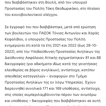
που διαβιβάστηκαν στη Βουλή, από τον υπουργό
cam
show.
Προστασίας του Πολίτη Τάκη Θεοδωρικάκο, στο πλαίσιο
desi
xxx
του κοινοβουλευτικού ελέγχου.
brandi
lyons
Σε έγγραφό του που διαβιβάστηκε, μετά από ερώτηση
teaches
των βουλευτών του ΠΑΣΟΚ Τόνιας Αντωνίου και Χαράς
you
the
Κεφαλίδου, ο υπουργός Προστασίας του Πολίτη
meaning
ενημερώνει ότι κατά τα έτη 2021 και 2022 (έως 28-10-
of
2022), από την Υποδιεύθυνση Προστασίας Ανηλίκων της
pain.
Διεύθυνσης Ασφάλειας Αττικής σχηματίστηκαν 81 και 88
pornhun
hd
δικογραφίες (για αδικήματα ιδίως κατά της γενετήσιας
porn
ελευθερίας σε βάρος ανηλίκων), αντίστοιχα, κατόπιν
απευθείας καταγγελιών – αναφορών στο Τμήμα
Προστασίας Ανηλίκων της εν λόγω Υπηρεσίας. Έχουν
διερευνηθεί συνολικά 171 και 169 υποθέσεις, αντίστοιχα,
στις οποίες συμπεριλαμβάνονται πέραν των ανωτέρω
και υποθέσεις – δικογραφίες που διαβιβάστηκαν σε αυτή