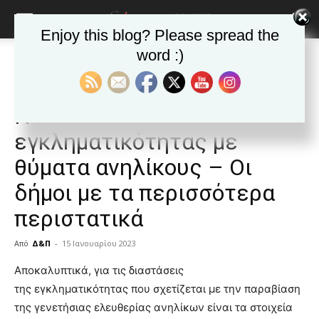
Enjoy this blog? Please spread the
word :)
Αρχική
Δημοφιλή άρθρα
Δημοφιλή άρθρα
ΕΙΔΗΣΕΙΣ
Ελλαδα
ΚΑΙΣΑΡΙΑΝΗ
Νέα της Καισαριανής
ΒΥΡΩΝΑΣ
Τα νέα της Πόλης
Η «ακτινογραφία» της
εγκληματικότητας με
θύματα ανηλίκους – Οι
δήμοι με τα περισσότερα
περιστατικά
Από
Δ&Π
-
15 Ιανουαρίου 2023
blonde
Αποκαλυπτικά, για τις διαστάσεις
lesbians
της εγκληματικότητας που σχετίζεται με την παραβίαση
very
της γενετήσιας ελευθερίας ανηλίκων είναι τα στοιχεία
hot