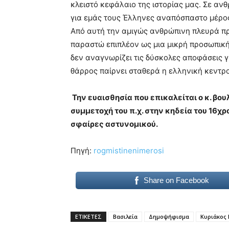
κλειστό κεφάλαιο της ιστορίας μας. Σε ανθ
για εμάς τους Έλληνες αναπόσπαστο μέρος
Από αυτή την αμιγώς ανθρώπινη πλευρά πρ
παραστώ επιπλέον ως μια μικρή προσωπική
δεν αναγνωρίζει τις δύσκολες αποφάσεις γ
θάρρος παίρνει σταθερά η ελληνική κεντρο
Την ευαισθησία που επικαλείται ο κ. βο
συμμετοχή του π.χ. στην κηδεία του 16χ
σφαίρες αστυνομικού.
Πηγή:
rogmistinenimerosi
Share on Facebook
ΕΤΙΚΕΤΕΣ
Βασιλεία
Δημοψήφισμα
Κυριάκος