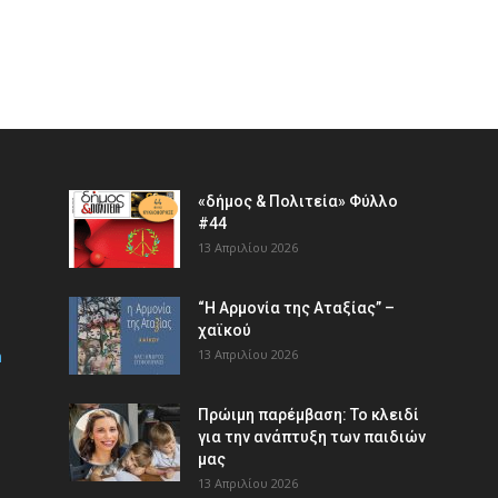
«δήμος & Πολιτεία» Φύλλο
#44
13 Απριλίου 2026
“Η Αρμονία της Αταξίας” –
χαϊκού
m
13 Απριλίου 2026
Πρώιμη παρέμβαση: Το κλειδί
για την ανάπτυξη των παιδιών
µας
13 Απριλίου 2026