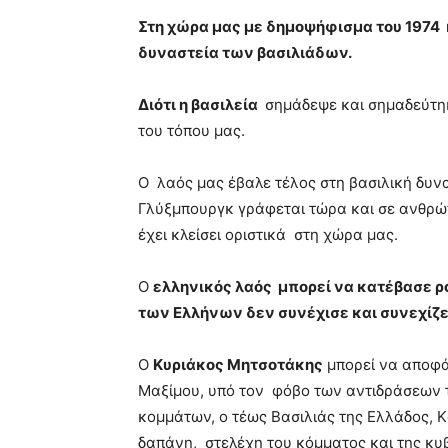
blonde
Στη χώρα μας με δημοψήφισμα του 1974
lesbians
δυναστεία των βασιλιάδων.
very
hot
cam
Διότι η βασιλεία
σημάδεψε και σημαδεύτηκ
show.
desi
του τόπου μας.
xxx
brandi
Ο λαός μας έβαλε τέλος στη βασιλική δυνα
lyons
Γλύξμπουργκ γράφεται τώρα και σε ανθρώπ
teaches
you
έχει κλείσει οριστικά στη χώρα μας.
the
meaning
Ο
ελληνικός λαός μπορεί να κατέβασε ρ
of
των Ελλήνων δεν συνέχισε και συνεχίζει
pain.
pornhun
hd
Ο
Κυριάκος Μητσοτάκης
μπορεί να αποφά
porn
Μαξίμου, υπό τον φόβο των αντιδράσεων 
κομμάτων, ο τέως Βασιλιάς της Ελλάδος, 
δαπάνη, στελέχη του κόμματος και της κυ