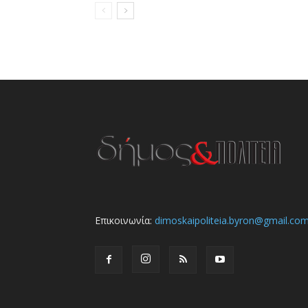
Επικοινωνία:
dimoskaipoliteia.byron@gmail.co