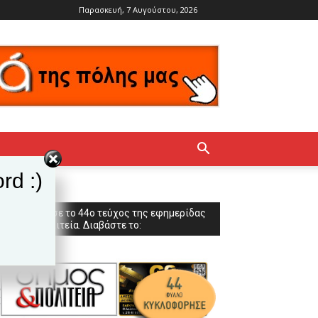
Παρασκευή, 7 Αυγούστου, 2026
rd :)
Κυκλοφόρησε το 44ο τεύχος της εφημερίδας
Δήμος & Πολιτεία. Διαβάστε το: