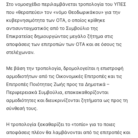
show.
Στο νομοσχέδιο περιλαμβάνεται τροπολογία του ΥΠΕΣ
desi
xxx
που «θεραπεύει» τον «νόμο Θεοδωρικάκου» για την
brandi
κυβερνησιμότητα των ΟΤΑ, ο οποίος κρίθηκε
lyons
αντισυνταγματικός από το Συμβούλιο της
teaches
Επικρατείας δημιουργώντας μεγάλο ζήτημα στις
you
the
αποφάσεις των επιτροπών των ΟΤΑ και σε όσους τις
meaning
στελέχωναν.
of
pain.
Με βάση την τροπολογία, δρομολογείται η επιστροφή
pornhun
hd
αρμοδιοτήτων από τις Οικονομικές Επιτροπές και τις
porn
Επιτροπές Ποιότητας Ζωής προς τα Δημοτικά –
Περιφερειακά Συμβούλια, επακακαθορίζονται
αρμοδιότητες και διευκρινίζονται ζητήματα ως προς τη
σύνθεσή τους.
Η τροπολογία ξεκαθαρίζει το «τοπίο» για το ποιες
αποφάσεις πλέον θα λαμβάνονται από τις επιτροπές και