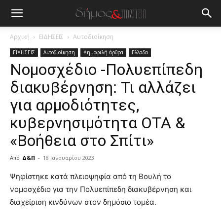
Αρχική
ΕΙΔΗΣΕΙΣ
Αυτοδιοίκηση
ΕΙΔΗΣΕΙΣ
Αυτοδιοίκηση
Δημοφιλή άρθρα
Ελλαδα
Νομοσχέδιο -Πολυεπίπεδη
διακυβέρνηση: Τι αλλάζει
για αρμοδιότητες,
κυβερνησιμότητα ΟΤΑ &
«Βοήθεια στο Σπίτι»
Από
Δ&Π
-
18 Ιανουαρίου 2023
blonde
Ψηφίστηκε κατά πλειοψηφία από τη Βουλή το
lesbians
νομοσχέδιο για την Πολυεπίπεδη διακυβέρνηση και
very
διαχείριση κινδύνων στον δημόσιο τομέα.
hot
cam