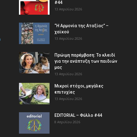
#44
13 Απριλίου 2026
“Η Αρμονία της Αταξίας” –
χαϊκού
m
13 Απριλίου 2026
Πρώιμη παρέμβαση: Το κλειδί
για την ανάπτυξη των παιδιών
µας
13 Απριλίου 2026
Μικροί στόχοι, μεγάλες
επιτυχίες
13 Απριλίου 2026
EDITORIAL – Φύλλο #44
8 Απριλίου 2026