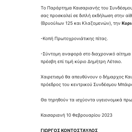
blonde
Το Παράρτημα Καισαριανής του Συνδέσμου 
lesbians
σας προσκαλεί σε διπλή εκδήλωση στην α
very
(Βρυούλων 125 και Κλαζομενών), την
Κυρι
hot
cam
show.
desi
-Κοπή Πρωτοχρονιάτικης πίτας.
xxx
brandi
-Σύντομη αναφορά στο διαχρονικό αίτημα
lyons
πρέσβη επί τιμή κύριο Δημήτρη Λέτσιο.
teaches
you
the
Χαιρετισμό θα απευθύνουν ο δήμαρχος Και
meaning
πρόεδρος του κεντρικού Συνδέσμου Μπάιρ
of
pain.
pornhun
Θα τηρηθούν τα ισχύοντα υγειονομικά πρ
hd
porn
Καισαριανή 10 Φεβρουαρίου 2023
ΓΙΩΡΓΟΣ ΚΟΝΤΟΣΤΑΥΛΟΣ