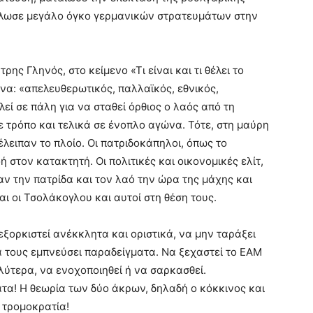
ήλωσε μεγάλο όγκο γερμανικών στρατευμάτων στην
ης Γληνός, στο κείμενο «Τι είναι και τι θέλει το
να: «απελευθερωτικός, παλλαϊκός, εθνικός,
εί σε πάλη για να σταθεί όρθιος ο λαός από τη
ε τρόπο και τελικά σε ένοπλο αγώνα. Τότε, στη μαύρη
έλειπαν το πλοίο. Οι πατριδοκάπηλοι, όπως το
στον κατακτητή. Οι πολιτικές και οικονομικές ελίτ,
αν την πατρίδα και τον λαό την ώρα της μάχης και
ι οι Τσολάκογλου και αυτοί στη θέση τους.
ξορκιστεί ανέκκλητα και οριστικά, να μην ταράξει
α τους εμπνεύσει παραδείγματα. Να ξεχαστεί το ΕΑΜ
λύτερα, να ενοχοποιηθεί ή να σαρκασθεί.
α! Η θεωρία των δύο άκρων, δηλαδή ο κόκκινος και
 τρομοκρατία!