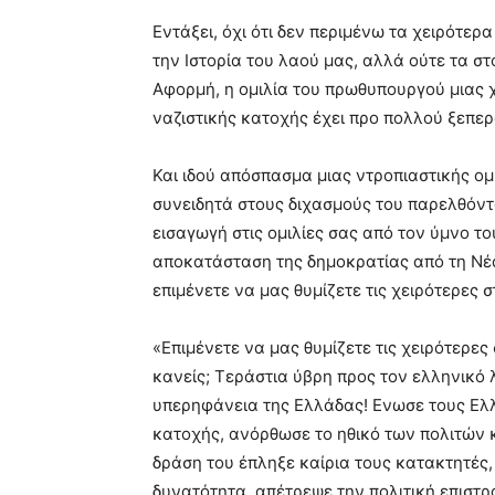
very
Εντάξει, όχι ότι δεν περιμένω τα χειρότε
hot
cam
την Ιστορία του λαού μας, αλλά ούτε τα σ
show.
desi
Αφορμή, η ομιλία του πρωθυπουργού μιας χ
xxx
ναζιστικής κατοχής έχει προ πολλού ξεπερ
brandi
lyons
Και ιδού απόσπασμα μιας ντροπιαστικής ομι
teaches
you
συνειδητά στους διχασμούς του παρελθόντο
the
εισαγωγή στις ομιλίες σας από τον ύμνο το
meaning
αποκατάσταση της δημοκρατίας από τη Νέ
of
επιμένετε να μας θυμίζετε τις χειρότερες σ
pain.
pornhun
hd
«Επιμένετε να μας θυμίζετε τις χειρότερες 
porn
κανείς; Τεράστια ύβρη προς τον ελληνικό λ
υπερηφάνεια της Ελλάδας! Ενωσε τους Ελ
κατοχής, ανόρθωσε το ηθικό των πολιτών κ
δράση του έπληξε καίρια τους κατακτητές, 
δυνατότητα, απέτρεψε την πολιτική επιστ