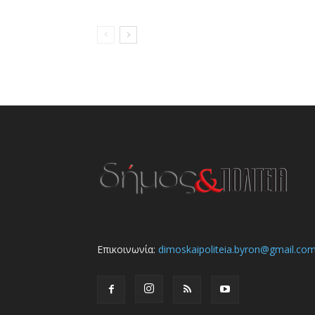
Επικοινωνία:
dimoskaipoliteia.byron@gmail.co