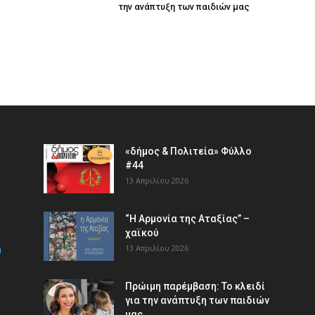
την ανάπτυξη των παιδιών µας
«δήμος & Πολιτεία» Φύλλο
#44
13 Απριλίου 2026
“Η Αρμονία της Αταξίας” –
χαϊκού
m
13 Απριλίου 2026
Πρώιμη παρέμβαση: Το κλειδί
για την ανάπτυξη των παιδιών
µας