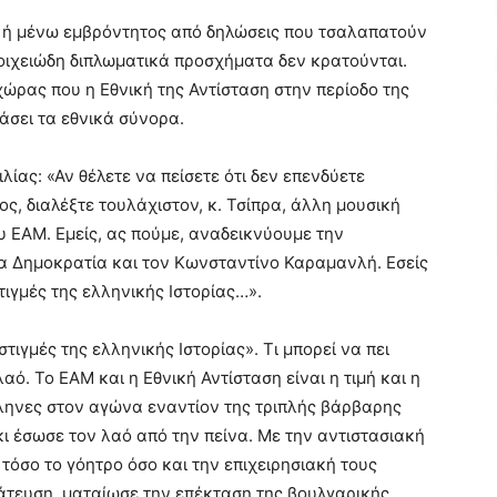
ρα ή μένω εμβρόντητος από δηλώσεις που τσαλαπατούν
τοιχειώδη διπλωματικά προσχήματα δεν κρατούνται.
ώρας που η Εθνική της Αντίσταση στην περίοδο της
άσει τα εθνικά σύνορα.
λίας: «Αν θέλετε να πείσετε ότι δεν επενδύετε
ς, διαλέξτε τουλάχιστον, κ. Τσίπρα, άλλη μουσική
υ ΕΑΜ. Εμείς, ας πούμε, αναδεικνύουμε την
α Δημοκρατία και τον Κωνσταντίνο Καραμανλή. Εσείς
τιγμές της ελληνικής Ιστορίας…».
στιγμές της ελληνικής Ιστορίας». Τι μπορεί να πει
αό. Το ΕΑΜ και η Εθνική Αντίσταση είναι η τιμή και η
ληνες στον αγώνα εναντίον της τριπλής βάρβαρης
ι έσωσε τον λαό από την πείνα. Με την αντιστασιακή
τόσο το γόητρο όσο και την επιχειρησιακή τους
ράτευση, ματαίωσε την επέκταση της βουλγαρικής