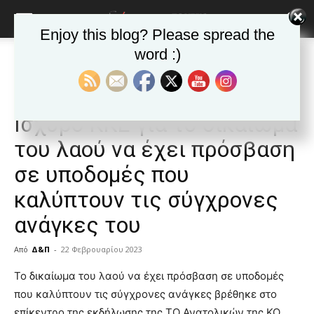
Enjoy this blog? Please spread the
word :)
Αρχική
Δημοφιλή άρθρα
Δημοφιλή άρθρα
ΕΙΔΗΣΕΙΣ
Ελλαδα
Εκδήλωση για την ΠΥΡΚΑΛ:
Ισχυρό ΚΚΕ για το δικαίωμα
του λαού να έχει πρόσβαση
σε υποδομές που
καλύπτουν τις σύγχρονες
ανάγκες του
Από
Δ&Π
-
22 Φεβρουαρίου 2023
blonde
Το δικαίωμα του λαού να έχει πρόσβαση σε υποδομές
lesbians
που καλύπτουν τις σύγχρονες ανάγκες βρέθηκε στο
very
επίκεντρο της εκδήλωσης της ΤΟ Ανατολικών της ΚΟ