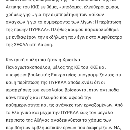
hot
Αττικής του ΚΚΕ με θέμα, «υποδομές, ελεύθεροι χώροι,
cam
show.
χρήσεις γης… για την εξυπηρέτηση των λαϊκών
desi
xxx
αναγκών ή για τα συμφέροντα των λίγων; Η περίπτωση
brandi
της πρώην ΠΥΡΚΑΛ». Πλήθος κόσμου παρακολούθησε
lyons
με ενδιαφέρον την εκδήλωση που έγινε στο Αμφιθέατρο
teaches
της ΣΕΦΑΑ στη Δάφνη.
you
the
meaning
Κεντρική ομιλήτρια ήταν η Χριστίνα
of
Παναγιωτακοπούλου, μέλος της ΚΕ του ΚΚΕ και
pain.
υποψήφια βουλευτής Επικρατείας υπογραμμίζοντας ότι
pornhun
hd
και η περίπτωση της ΠΥΡΚΑΛ αποδεικνύει ότι οι
porn
ιεραρχήσεις του κεφαλαίου βρίσκονται στον αντίποδα
κάθε πτυχής και πλευράς που αφορά την
καθημερινότητα και τις ανάγκες των εργαζομένων. Από
το Ελληνικό και μέχρι την ΠΥΡΚΑΛ έως τον μεγάλο
περίπατο της Αθήνας αναδεικνύεται το χάσμα των
περιβόητων εμβληματικών έργων που διαφημίζουν ΝΔ,