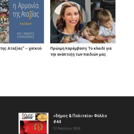
 της Αταξίας” – χαϊκού
Πρώιμη παρέμβαση: Το κλειδί για
την ανάπτυξη των παιδιών µας
«δήμος & Πολιτεία» Φύλλο
#44
13 Απριλίου 2026