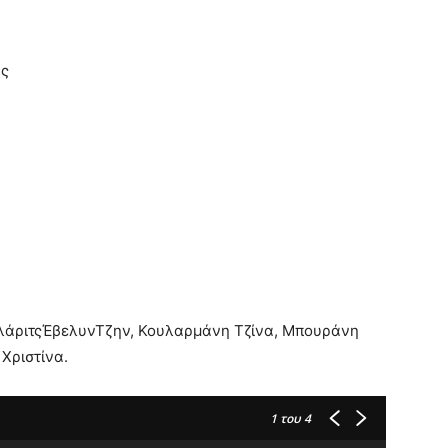
ας
ΚλάριτςΈβελυνΤζην, Κουλαρμάνη Τζίνα, Μπουράνη
Χριστίνα.
1
του 4