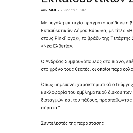
Από
Δ&Π
-
25 Μαρτίου 2023
blonde
Με μεγάλη επιτυχία πραγματοποιήθηκε η β
lesbians
Εκπαιδευτικών Δήμου Βύρωνα, με τίτλο «Η
very
στους PinkFloyd)», το βράδυ της Τετάρτης
hot
cam
«Νέα Ελβετία».
show.
desi
xxx
Ο Ανδρέας Συμβουλόπουλος στο πιάνο, επέ
brandi
στο χρόνο τους θεατές, οι οποίοι παρακολ
lyons
teaches
you
Όπως σημειώνει χαρακτηριστικά ο Γιώργος
the
κυκλοφορία του εμβληματικού δίσκου των P
meaning
δισταγμών και του πάθους, προσπαθώντας 
of
αόρατα.”
pain.
pornhun
hd
Συντελεστές της παράστασης
porn