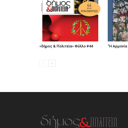
«δήμος & Πολιτεία» Φύλλο #44
“Η Αρμονία