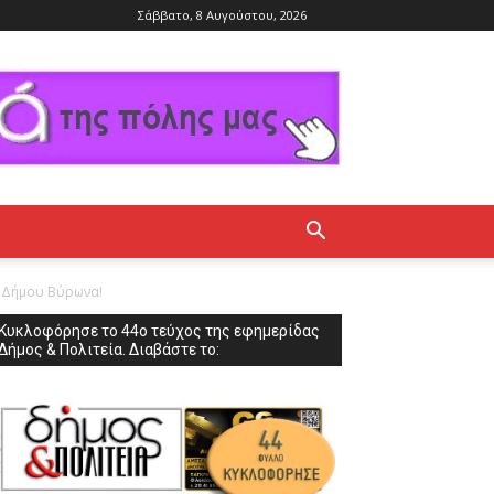
Σάββατο, 8 Αυγούστου, 2026
ν Δήμου Βύρωνα!
Κυκλοφόρησε το 44ο τεύχος της εφημερίδας
Δήμος & Πολιτεία. Διαβάστε το: