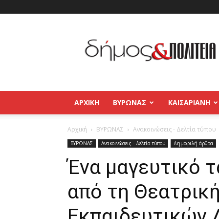
Δήμος
και
Πολιτεία
Βύρωνας
–
Καισαριανή
–
ΑΡΧΙΚΉ
ΒΥΡΩΝΑΣ
ΚΑΙΣΑΡΙΑΝΗ
Παγκράτι
Αρχική
ΒΥΡΩΝΑΣ
Ανακοινώσεις - Δελτία τύπου
ΒΥΡΩΝΑΣ
Ανακοινώσεις - Δελτία τύπου
Δημοφιλή άρθρα
Ένα μαγευτικό τ
από τη Θεατρικ
Εκπαιδευτικών 