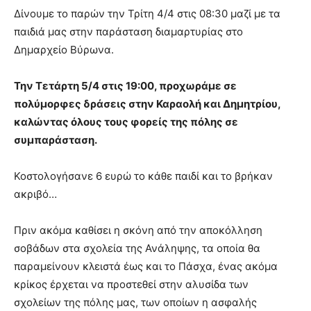
lyons
Δίνουμε το παρών την Τρίτη 4/4 στις 08:30 μαζί με τα
teaches
παιδιά μας στην παράσταση διαμαρτυρίας στο
you
the
Δημαρχείο Βύρωνα.
meaning
of
Την Τετάρτη 5/4 στις 19:00, προχωράμε σε
pain.
πολύμορφες δράσεις στην Καραολή και Δημητρίου,
pornhun
hd
καλώντας όλους τους φορείς της πόλης σε
porn
συμπαράσταση.
Κοστολογήσανε 6 ευρώ το κάθε παιδί και το βρήκαν
ακριβό…
Πριν ακόμα καθίσει η σκόνη από την αποκόλληση
σοβάδων στα σχολεία της Ανάληψης, τα οποία θα
παραμείνουν κλειστά έως και το Πάσχα, ένας ακόμα
κρίκος έρχεται να προστεθεί στην αλυσίδα των
σχολείων της πόλης μας, των οποίων η ασφαλής