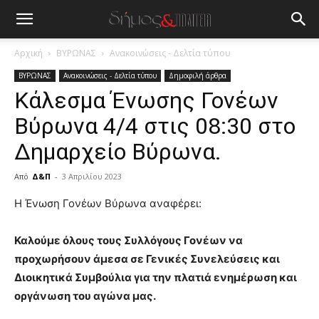
Αρχική
ΒΥΡΩΝΑΣ
Ανακοινώσεις - Δελτία τύπου
ΒΥΡΩΝΑΣ
Ανακοινώσεις - Δελτία τύπου
Δημοφιλή άρθρα
Κάλεσμα Ένωσης Γονέων
Βύρωνα 4/4 στις 08:30 στο
Δημαρχείο Βύρωνα.
Από
Δ&Π
-
3 Απριλίου 2023
blonde
Η Ένωση Γονέων Βύρωνα αναφέρει:
lesbians
very
Καλούμε όλους τους Συλλόγους Γονέων να
hot
προχωρήσουν άμεσα σε Γενικές Συνελεύσεις και
cam
show.
Διοικητικά Συμβούλια για την πλατιά ενημέρωση και
desi
xxx
οργάνωση του αγώνα μας.
brandi