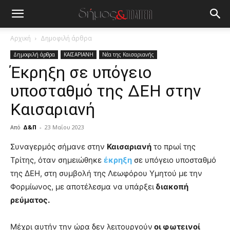
Αρχική
Δημοφιλή άρθρα
Δημοφιλή άρθρα
ΚΑΙΣΑΡΙΑΝΗ
Νέα της Καισαριανής
Έκρηξη σε υπόγειο
υποσταθμό της ΔΕΗ στην
Καισαριανή
Από
Δ&Π
-
23 Μαΐου 2023
blonde
Συναγερμός σήμανε στην
Καισαριανή
το πρωί της
lesbians
Τρίτης, όταν σημειώθηκε
έκρηξη
σε υπόγειο υποσταθμό
very
της ΔΕΗ, στη συμβολή της Λεωφόρου Υμητού με την
hot
Φορμίωνος, με αποτέλεσμα να υπάρξει
διακοπή
cam
show.
ρεύματος.
desi
xxx
brandi
Μέχρι αυτήν την ώρα δεν λειτουργούν
οι φωτεινοί