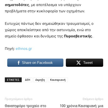
lyons
σηματοδότες
, με αποτέλεσμα να υπάρχουν
teaches
προβλήματα στην κυκλοφορία των οχημάτων.
you
the
meaning
Ευτυχώς πάντως δεν σημειώθηκαν τραυματισμοί, ο
of
χώρος αποκλείστηκε από την αστυνομία, ενώ στο
pain.
σημείο έφθασαν και δυνάμεις της
Πυροσβεστικής
.
pornhun
hd
porn
Πηγή:
ethnos.gr
Share on Facebook
Tweet
ΕΤΙΚΕΤΕΣ
ΔΕΗ
έκρηξη
Καισαριανή
Προηγούμενο άρθρο
Επόμενο άρθρο
Θανατηφόρο τροχαίο στο
100 χρόνια Καισαριανή: μια