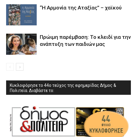
“Η Αρμονία της Αταξίας” – χαϊκού
Πρώιμη παρέμβαση: Το κλειδί για την
ανάπτυξη των παιδιών µας
Κυκλοφόρησε το 44ο τεύχος της εφημερίδας Δήμος &
Πολιτεία. Διαβάστε το: