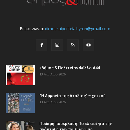
Επικοινωνία:
dimoskaipoliteia.byron@gmail.com
«δήμος & Πολιτεία» Φύλλο #44
13 Απριλίου 2026
“Η Αρμονία της Αταξίας” – χαϊκού
13 Απριλίου 2026
Πρώιμη παρέμβαση: Το κλειδί για την
ανάπτυξη των παιδιών µας