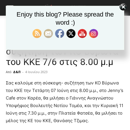
Enjoy this blog? Please spread the
word :)
Αρχική
ΒΥΡΩΝΑΣ
Ανακοινώσεις - Δελτία τύπου
ΒΥΡΩΝΑΣ
Ανακοινώσεις - Δελτία τύπου
Δημοφιλή άρθρα
Ανατολικά ΚΚΕ: Σύσκεψη-
συζήτηση των ΚΟ Βύρωνα
του ΚΚΕ 7/6 στις 8.00 μ.μ
Από
Δ&Π
-
4 Ιουνίου 2023
blonde
Σας καλούμε στη σύσκεψη- συζήτηση των ΚΟ Βύρωνα
lesbians
του ΚΚΕ την Τετάρτη 07 Ιούνη στις 8.00 μ.μ., στο Jenny’s
very
Cafe στον Καρέα, θα μιλήσει ο Γιάννης Αναγνώστου
hot
Υποψήφιος Βουλευτής Νοτίου Τομέα, και την Κυριακή 11
cam
show.
Ιούνη στις 7.30 μ.μ., στην Πλατεία Φατσέα, θα μιλήσει το
desi
xxx
μέλος της ΚΕ του ΚΚΕ, Θανάσης Τζιμας.
brandi