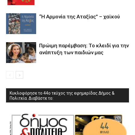
“Η Αρμονία της Αταξίας” – χαϊκού
Πρώιμη παρέμβαση: Το κλειδί για την
ανάπτυξη των παιδιών µας
Κυκλοφόρησε το 44ο τεύχος της εφημερίδας Δήμος &
Πολιτεία. Διαβάστε το: