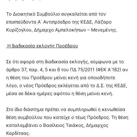
lyons
teaches
Το Διοικητικό Συμβούλιο συγκαλείται από τον
you
the
επισπεύδοντα Α΄ Αντιπρόεδρο της ΚΕΔΕ, Λάζαρο
meaning
Κυρίζογλου, Δήμαρχο Αμπελοκήπων – Μενεμένης.
of
pain.
Η διαδικασία εκλογής Προέδρου
pornhun
hd
porn
Σε ότι αφορά στη διαδικασία εκλογής, σύμφωνα με το
άρθρο 37, παρ. 4, 5 και 6 του ΠΔ 75/2011 (ΦΕΚ Α΄182) αν
η θέση του Προέδρου μείνει κενή για οποιοδήποτε
λόγο, ο νέος Πρόεδρος εκλέγεται από το Δ.Σ. της ΚΕΔΕ,
μέσα σε δέκα ημέρες αφότου η θέση μείνει κενή.
Στο ίδιο διάστημα πρέπει να συμπληρωθεί η κενωθείσα
θέση συμβούλου που κατείχε ο τέως Πρόεδρος. Τη θέση
καταλαμβάνει ο Βασίλειος Τσιάκος, Δήμαρχος
Καρδίτσας.