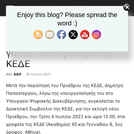
Enjoy this blog? Please spread the
word :)
Αρχική
ΕΙΔΗΣΕΙΣ
Αυτοδιοίκηση
ΕΙΔΗΣΕΙΣ
Αυτοδιοίκηση
Δημοφιλή άρθρα
Στις 4 Ιουλίου οι εκλογές
για τον νέο Πρόεδρο της
ΚΕΔΕ
Από
Δ&Π
-
30 Ιουνίου 2023
blonde
Μετά την παραίτηση του Προέδρου της ΚΕΔΕ, Δημήτρη
lesbians
Παπαστεργίου, λόγω της υπουργοποίησής του στο
very
Υπουργείο Ψηφιακής Διακυβέρνησης, συγκαλείται το
hot
Διοικητικό Συμβούλιο της ΚΕΔΕ, για την εκλογή νέου
cam
show.
Προέδρου, την Τρίτη 4 Ιουλίου 2023 και ώρα 13.00, στα
desi
xxx
γραφεία της ΚΕΔΕ (Ακαδημίας 65 και Γενναδίου 8, 3ος
brandi
όροφος, Αθήνα).