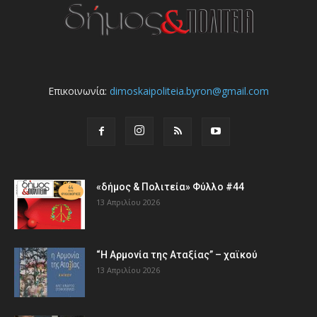
Επικοινωνία:
dimoskaipoliteia.byron@gmail.com
«δήμος & Πολιτεία» Φύλλο #44
13 Απριλίου 2026
“Η Αρμονία της Αταξίας” – χαϊκού
13 Απριλίου 2026