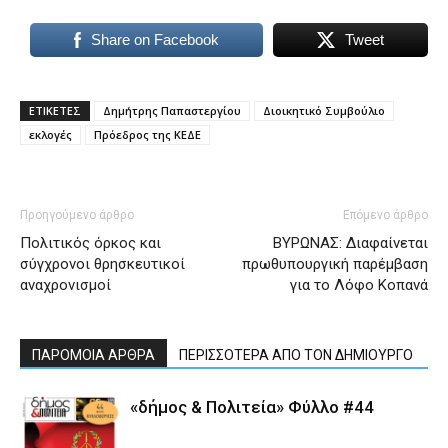
Share on Facebook
Tweet
ΕΤΙΚΕΤΕΣ
Δημήτρης Παπαστεργίου
Διοικητικό Συμβούλιο
εκλογές
Πρόεδρος της ΚΕΔΕ
Προηγούμενο άρθρο
Επόμενο άρθρο
Πολιτικός όρκος και
ΒΥΡΩΝΑΣ: Διαφαίνεται
σύγχρονοι θρησκευτικοί
πρωθυπουργική παρέμβαση
αναχρονισμοί
για το Λόφο Κοπανά
ΠΑΡΟΜΟΙΑ ΑΡΘΡΑ
ΠΕΡΙΣΣΟΤΕΡΑ ΑΠΟ ΤΟΝ ΔΗΜΙΟΥΡΓΟ
«δήμος & Πολιτεία» Φύλλο #44