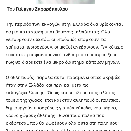
meaning
Του
Γιώργου Ζαχαρόπουλου
of
pain.
pornhun
Την περίοδο των εκλογών στην Ελλάδα όλα βρίσκονται
hd
σε μια κατάσταση υποτιθέμενης τελειότητας. Όλα
porn
λειτουργούν σωστά… οι υποδομές επαρκούν, τα
χρήματα περισσεύουν, οι μισθοί ανεβαίνουν. Γενικότερα
επικρατεί μια φαινομενική άνθιση που ο κόσμος ξέρει
πως θα διαρκέσει ένα μικρό διάστημα κάποιων μηνών.
Ο αθλητισμός, παρόλα αυτά, παραμένει όπως ακριβώς
ήταν στην Ελλάδα και πριν και μετά τις
εκλογές=ελλειπής. ’Οπως και σε όλους τους άλλους
τομείς της χώρας, έτσι και στον αθλητισμό οι πολιτικοί
δημιουργούν υποσχέσεις για νέα γήπεδα, νέα πάρκα,
νέους χώρους άθλησης . Είναι τόσα πολλά που
σκέφτεσαι, πού θα χωρέσουν όλα αυτά στη πόλη σου;
Στη πραγματικότητα είναι άλλο ένα τέχνασμα για να σε