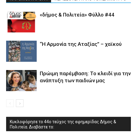
«δήμος & Πολιτεία» Φύλλο #44
“Η Αρμονία της Αταξίας” – χαϊκού
Πρώιμη παρέμβαση: Το κλειδί για την
ανάπτυξη των παιδιών µας
Κυκλοφόρησε το 44ο τεύχος της εφημερίδας Δήμος &
Πολιτεία. Διαβάστε το: