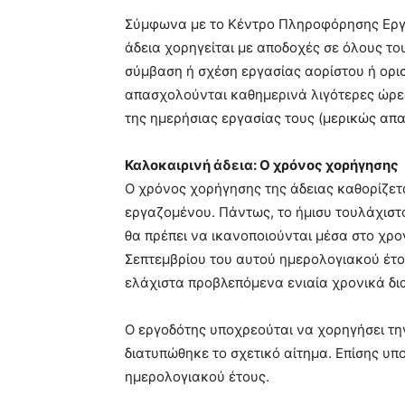
blonde
Σύμφωνα με το Κέντρο Πληροφόρησης Εργα
lesbians
άδεια χορηγείται με αποδοχές σε όλους το
very
σύμβαση ή σχέση εργασίας αορίστου ή ορι
hot
cam
απασχολούνται καθημερινά λιγότερες ώρες
show.
desi
της ημερήσιας εργασίας τους (μερικώς απ
xxx
brandi
Καλοκαιρινή άδεια: Ο χρόνος χορήγησης
lyons
Ο χρόνος χορήγησης της άδειας καθορίζετ
teaches
you
εργαζομένου. Πάντως, το ήμισυ τουλάχιστ
the
θα πρέπει να ικανοποιούνται μέσα στο χρο
meaning
Σεπτεμβρίου του αυτού ημερολογιακού έτο
of
ελάχιστα προβλεπόμενα ενιαία χρονικά δι
pain.
pornhun
hd
Ο εργοδότης υποχρεούται να χορηγήσει τη
porn
διατυπώθηκε το σχετικό αίτημα. Επίσης υπ
ημερολογιακού έτους.