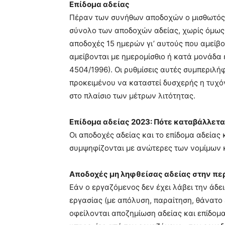
Επίδομα αδείας
Πέραν των συνήθων αποδοχών ο μισθωτός δι
σύνολο των αποδοχών αδείας, χωρίς όμως κ
αποδοχές 15 ημερών γι’ αυτούς που αμείβον
αμείβονται με ημερομίσθιο ή κατά μονάδα ε
4504/1996). Οι ρυθμίσεις αυτές συμπεριλή
προκειμένου να καταστεί δυσχερής η τυχό
στο πλαίσιο των μέτρων λιτότητας.
Επίδομα αδείας 2023: Πότε καταβάλλετα
Οι αποδοχές αδείας και το επίδομα αδείας
συμψηφίζονται με ανώτερες των νομίμων
Αποδοχές μη ληφθείσας αδείας στην πε
Εάν ο εργαζόμενος δεν έχει λάβει την άδε
εργασίας (με απόλυση, παραίτηση, θάνατο
οφείλονται αποζημίωση αδείας και επίδομ