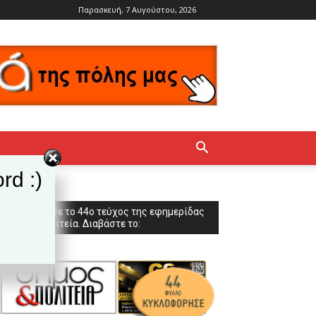
Παρασκευή, 7 Αυγούστου, 2026
rd :)
Κυκλοφόρησε το 44ο τεύχος της εφημερίδας
Δήμος & Πολιτεία. Διαβάστε το: