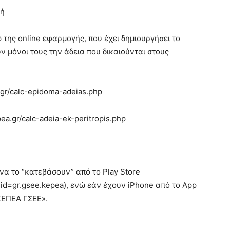
γή
 της online εφαρμογής, που έχει δημιουργήσει το
ν μόνοι τους την άδεια που δικαιούνται στους
gr/calc-epidoma-adeias.php
ea.gr/calc-adeia-ek-peritropis.php
να το “κατεβάσουν” από το Play Store
s?id=gr.gsee.kepea), ενώ εάν έχουν iPhone από το App
ΚΕΠΕΑ ΓΣΕΕ».