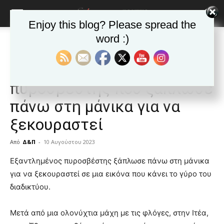
Enjoy this blog? Please spread the
word :)
Αρχική
Δημοφιλή άρθρα
Δημοφιλή άρθρα
ΕΙΔΗΣΕΙΣ
Ελλαδα
Viral ο εξαντλημένος
πυροσβέστης που ξάπλωσε
πάνω στη μάνικα για να
ξεκουραστεί
Από
Δ&Π
-
10 Αυγούστου 2023
blonde
Εξαντλημένος πυροσβέστης ξάπλωσε πάνω στη μάνικα
lesbians
για να ξεκουραστεί σε μια εικόνα που κάνει το γύρο του
very
διαδικτύου.
hot
cam
show.
Μετά από μια ολονύχτια μάχη με τις φλόγες, στην Ιτέα,
desi
xxx