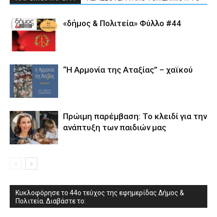
«δήμος & Πολιτεία» Φύλλο #44
“Η Αρμονία της Αταξίας” – χαϊκού
Πρώιμη παρέμβαση: Το κλειδί για την
ανάπτυξη των παιδιών µας
Κυκλοφόρησε το 44ο τεύχος της εφημερίδας Δήμος &
Πολιτεία. Διαβάστε το: