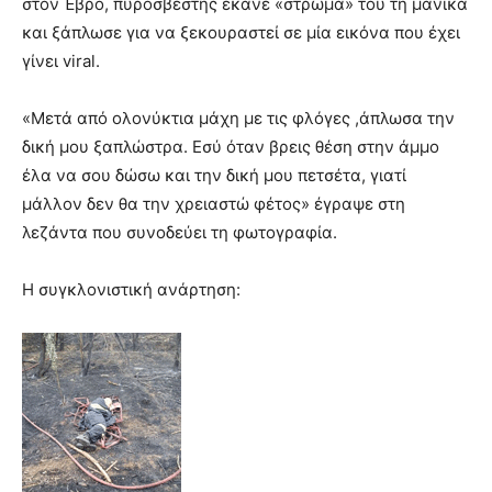
στον Έβρο, πυροσβέστης έκανε «στρώμα» του τη μάνικα
brandi
και ξάπλωσε για να ξεκουραστεί σε μία εικόνα που έχει
lyons
γίνει viral.
teaches
you
the
«Μετά από ολονύκτια μάχη με τις φλόγες ,άπλωσα την
meaning
δική μου ξαπλώστρα. Εσύ όταν βρεις θέση στην άμμο
of
έλα να σου δώσω και την δική μου πετσέτα, γιατί
pain.
μάλλον δεν θα την χρειαστώ φέτος» έγραψε στη
pornhun
hd
λεζάντα που συνοδεύει τη φωτογραφία.
porn
Η συγκλονιστική ανάρτηση: