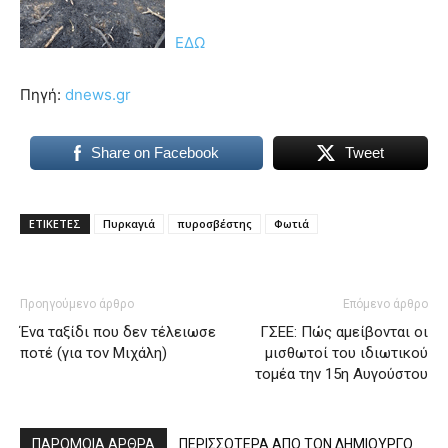
ΕΔΩ
Πηγή:
dnews.gr
Share on Facebook
Tweet
ΕΤΙΚΕΤΕΣ
Πυρκαγιά
πυροσβέστης
Φωτιά
Προηγούμενο άρθρο
Επόμενο άρθρο
Ένα ταξίδι που δεν τέλειωσε
ΓΣΕΕ: Πώς αμείβονται οι
ποτέ (για τον Μιχάλη)
μισθωτοί του ιδιωτικού
τομέα την 15η Αυγούστου
ΠΑΡΟΜΟΙΑ ΑΡΘΡΑ
ΠΕΡΙΣΣΟΤΕΡΑ ΑΠΟ ΤΟΝ ΔΗΜΙΟΥΡΓΟ