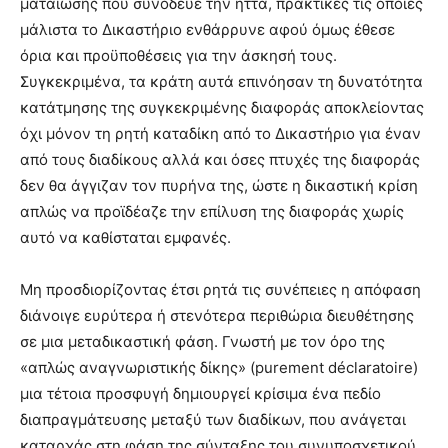
ματαίωσης που συνόδευε την ήττα, πρακτικές τις οποίες
μάλιστα το Δικαστήριο ενθάρρυνε αφού όμως έθεσε
όρια και προϋποθέσεις για την άσκησή τους.
Συγκεκριμένα, τα κράτη αυτά επινόησαν τη δυνατότητα
κατάτμησης της συγκεκριμένης διαφοράς αποκλείοντας
όχι μόνον τη ρητή καταδίκη από το Δικαστήριο για έναν
από τους διαδίκους αλλά και όσες πτυχές της διαφοράς
δεν θα άγγιζαν τον πυρήνα της, ώστε η δικαστική κρίση
απλώς να προϊδέαζε την επίλυση της διαφοράς χωρίς
αυτό να καθίσταται εμφανές.
Μη προσδιορίζοντας έτσι ρητά τις συνέπειες η απόφαση
διάνοιγε ευρύτερα ή στενότερα περιθώρια διευθέτησης
σε μια μεταδικαστική φάση. Γνωστή με τον όρο της
«απλώς αναγνωριστικής δίκης» (purement déclaratoire)
μια τέτοια προσφυγή δημιουργεί κρίσιμα ένα πεδίο
διαπραγμάτευσης μεταξύ των διαδίκων, που ανάγεται
καταρχάς στη φάση της σύνταξης του συνυποσχετικού