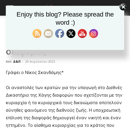
Enjoy this blog? Please spread the
word :)
Αρχική
ΑΠΟΨΕΙΣ
ΑΠΟΨΕΙΣ
Δημοφιλή άρθρα
ΕΙΔΗΣΕΙΣ
Κόσμος
Χάγη: Μερική επίλυση της
διαφοράς
Από
Δ&Π
-
20 Αυγούστου 2023
blonde
Γράφει ο Νίκος Σκανδάμης*
lesbians
very
Οι αναστολές των κρατών για την υπαγωγή στο Διεθνές
hot
Δικαστήριο της Χάγης διαφορών που σχετίζονται με την
cam
show.
κυριαρχία ή τα κυριαρχικά τους δικαιώματα αποτελούν
desi
xxx
σύνηθες φαινόμενο της διεθνούς ζωής. Η υποχρεωτική
brandi
επίλυση της διαφοράς δημιουργεί έναν νικητή και έναν
lyons
ηττημένο. Το αίσθημα κυριαρχίας για το κράτος που
teaches