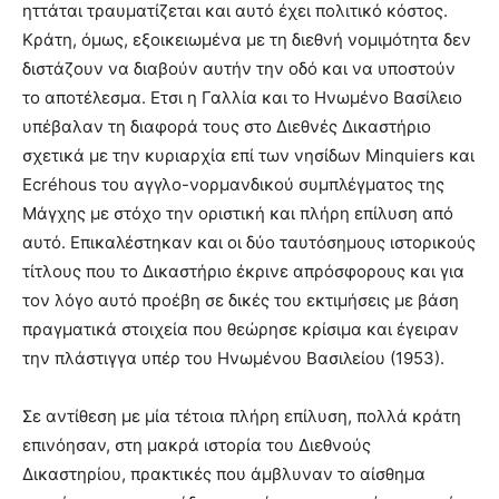
ηττάται τραυματίζεται και αυτό έχει πολιτικό κόστος.
you
the
Κράτη, όμως, εξοικειωμένα με τη διεθνή νομιμότητα δεν
meaning
διστάζουν να διαβούν αυτήν την οδό και να υποστούν
of
το αποτέλεσμα. Ετσι η Γαλλία και το Ηνωμένο Βασίλειο
pain.
υπέβαλαν τη διαφορά τους στο Διεθνές Δικαστήριο
pornhun
hd
σχετικά με την κυριαρχία επί των νησίδων Minquiers και
porn
Ecréhous του αγγλο-νορμανδικού συμπλέγματος της
Μάγχης με στόχο την οριστική και πλήρη επίλυση από
αυτό. Επικαλέστηκαν και οι δύο ταυτόσημους ιστορικούς
τίτλους που το Δικαστήριο έκρινε απρόσφορους και για
τον λόγο αυτό προέβη σε δικές του εκτιμήσεις με βάση
πραγματικά στοιχεία που θεώρησε κρίσιμα και έγειραν
την πλάστιγγα υπέρ του Ηνωμένου Βασιλείου (1953).
Σε αντίθεση με μία τέτοια πλήρη επίλυση, πολλά κράτη
επινόησαν, στη μακρά ιστορία του Διεθνούς
Δικαστηρίου, πρακτικές που άμβλυναν το αίσθημα