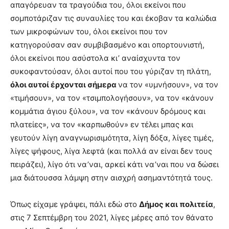
απαγόρευαν τα τραγούδια του, όλοι εκείνοι που
you
the
σομποτάριζαν τις συναυλίες του και έκοβαν τα καλώδια
meaning
των μικροφώνων του, όλοι εκείνοι που τον
of
κατηγορούσαν σαν συμβιβασμένο και οπορτουνιστή,
pain.
όλοι εκείνοι που ασύστολα κι’ αναίσχυντα τον
pornhun
hd
συκοφαντούσαν, όλοι αυτοί που του γύριζαν τη πλάτη,
porn
όλοι αυτοί έρχονται σήμερα
να τον «υμνήσουν», να τον
«τιμήσουν», να τον «τσιμπολογήσουν», να τον «κάνουν
κομμάτια άγιου ξύλου», να τον «κάνουν δρόμους και
πλατείες», να τον «καρπωθούν» εν τέλει μπας και
γευτούν λίγη αναγνωρισιμότητα, λίγη δόξα, λίγες τιμές,
λίγες ψήφους, λίγα λεφτά (και πολλά αν είναι δεν τους
πειράζει), λίγο ότι να’ναι, αρκεί κάτι να’ναι που να δώσει
μια διάτουσσα λάμψη στην αισχρή ασημαντότητά τους.
Όπως είχαμε γράψει, πάλι εδώ στο
Δήμος και πολιτεία
,
στις 7 Σεπτέμβρη του 2021, λίγες μέρες από τον θάνατο