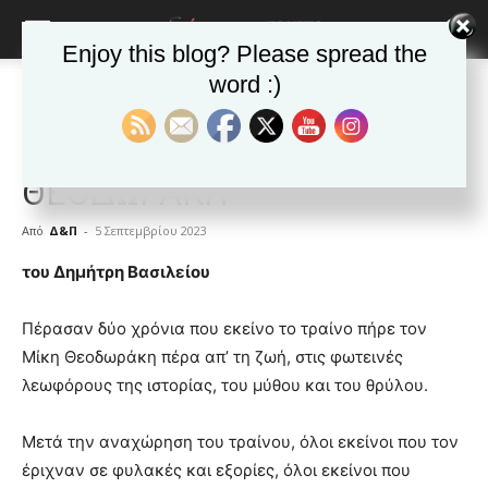
Enjoy this blog? Please spread the
word :)
Αρχική
ΑΠΟΨΕΙΣ
ΑΠΟΨΕΙΣ
Δημοφιλή άρθρα
ΕΙΔΗΣΕΙΣ
Ελλαδα
ΜΝΗΜΗ ΜΙΚΗ
ΘΕΟΔΩΡΑΚΗ
Από
Δ&Π
-
5 Σεπτεμβρίου 2023
blonde
του Δημήτρη Βασιλείου
lesbians
very
Πέρασαν δύο χρόνια που εκείνο το τραίνο πήρε τον
hot
Μίκη Θεοδωράκη πέρα απ’ τη ζωή, στις φωτεινές
cam
show.
λεωφόρους της ιστορίας, του μύθου και του θρύλου.
desi
xxx
brandi
Μετά την αναχώρηση του τραίνου, όλοι εκείνοι που τον
lyons
έριχναν σε φυλακές και εξορίες, όλοι εκείνοι που
teaches