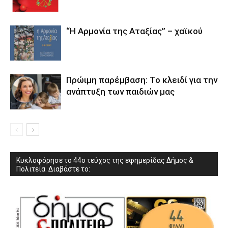
“Η Αρμονία της Αταξίας” – χαϊκού
Πρώιμη παρέμβαση: Το κλειδί για την
ανάπτυξη των παιδιών µας
Κυκλοφόρησε το 44ο τεύχος της εφημερίδας Δήμος &
Πολιτεία. Διαβάστε το: