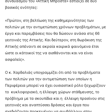
συνδυασμού του «Αττική Μπροστά» εστιάζει σε δύο
brandi
βασικές ενότητες:
lyons
teaches
«Πρώτον, στη βελτίωση της καθημερινότητας των
you
the
πολιτών με την αντιμετώπιση χρόνιων προβλημάτων, με
meaning
έργα και παρεμβάσεις που θα δώσουν ανάσα στις 66
of
γειτονιές της Αττικής. Και δεύτερον, στη θωράκιση της
pain.
Αττικής απέναντι σε ακραία καιρικά φαινόμενα έτσι
pornhun
hd
ώστε οι κάτοικοί της να αισθάνονται και να είναι
porn
ασφαλείς».
Ο κ. Χαρδαλιάς υπογραμμίζει ότι από τα προβλήματα
των πολιτών για την αντιμετώπιση των οποίων η
Περιφέρεια μπορεί να έχει ουσιαστικό ρόλο ξεχωρίζουν
το κυκλοφοριακό, η έλλειψη χώρων στάθμευσης, το
πρόβλημα με τα σκουπίδια και η έλλειψη πρασίνου στις
γειτονιές και αναπτύσσει δράσεις και έργα που
σχεδιάζονται προκειμένου να συμβάλλουν στην