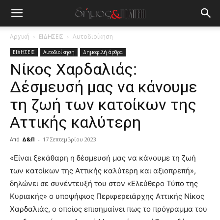
Αρχική
ΕΙΔΗΣΕΙΣ
Αυτοδιοίκηση
ΕΙΔΗΣΕΙΣ
Αυτοδιοίκηση
Δημοφιλή άρθρα
Νίκος Χαρδαλιάς:
Δέσμευσή μας να κάνουμε
τη ζωή των κατοίκων της
Αττικής καλύτερη
Από
Δ&Π
-
17 Σεπτεμβρίου 2023
blonde
«Είναι ξεκάθαρη η δέσμευσή μας να κάνουμε τη ζωή
lesbians
των κατοίκων της Αττικής καλύτερη και αξιοπρεπή»,
very
δηλώνει σε συνέντευξή του στον «Ελεύθερο Τύπο της
hot
Κυριακής» ο υποψήφιος Περιφερειάρχης Αττικής Νίκος
cam
show.
Χαρδαλιάς, ο οποίος επισημαίνει πως το πρόγραμμα του
desi
xxx