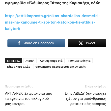
εφημερίδα «Ελέυθερος Τύπος της Κυριακής», εδώ:
https://attikimprosta.gr/nikos-chardalias-desmefsi-
mas-na-kanoume-ti-zoi-ton-katoikon-tis-attikis-
kalyteri/
Share on Facebook
Tweet
ΕΤΙΚΕΤΕΣ
Αττική
Αττική Μπροστά
καθημερινότητα
Νίκος Χαρδαλιάς
υποψήφιος Περιφερειάρχης Αττικής
Προηγούμενο άρθρο
Επόμενο άρθρο
ΑΡΠΑ-ΡΕΚ: Στιγμιότυπα από
Στην ΑΔΕΔΥ δεν υπάρχει
τα εγκαίνια του εκλογικού
χώρος για μισάνθρωπες
μας κέντρου
ρατσιστικές απόψεις