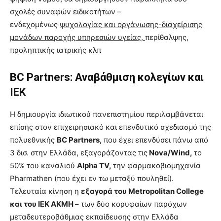
σχολές συναφών ειδικοτήτων –
ενδεχομένως
ψυχολογίας και οργάνωσης-διαχείρισης
μονάδων παροχής υπηρεσιών υγείας,
περίθαλψης,
προληπτικής ιατρικής κλπ
BC Partners: Αναβάθμιση κολεγίων και
ΙΕΚ
Η δημιουργία ιδιωτικού πανεπιστημίου περιλαμβάνεται
επίσης στον επιχειρησιακό και επενδυτικό σχεδιασμό της
πολυεθνικής
BC Partners,
που έχει επενδύσει πάνω από
3 δισ. στην Ελλάδα, εξαγοράζοντας τις
Nova/Wind,
το
50% του καναλιού
Alpha TV,
την φαρμακοβιομηχανία
Pharmathen (που έχει εν τω μεταξύ πουληθεί).
Τελευταία κίνηση η
εξαγορά του Metropolitan College
και του ΙΕΚ ΑΚΜΗ
– των δύο κορυφαίων παρόχων
μεταδευτεροβάθμιας εκπαίδευσης στην Ελλάδα