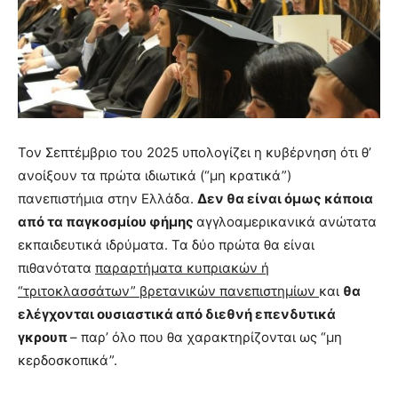
brandi
lyons
teaches
you
the
meaning
of
pain.
Τον Σεπτέμβριο του 2025 υπολογίζει η κυβέρνηση ότι θ’
pornhun
ανοίξουν τα πρώτα ιδιωτικά (“μη κρατικά”)
hd
πανεπιστήμια στην Ελλάδα.
Δεν θα είναι όμως κάποια
porn
από τα παγκοσμίου φήμης
αγγλοαμερικανικά ανώτατα
εκπαιδευτικά ιδρύματα. Τα δύο πρώτα θα είναι
πιθανότατα
παραρτήματα κυπριακών ή
“τριτοκλασσάτων” βρετανικών πανεπιστημίων
και
θα
ελέγχονται ουσιαστικά από
διεθνή επενδυτικά
γκρουπ
– παρ’ όλο που θα χαρακτηρίζονται ως “μη
κερδοσκοπικά”.