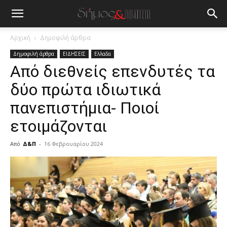
Αρχική
Δημοφιλή άρθρα
Δημοφιλή άρθρα
ΕΙΔΗΣΕΙΣ
Ελλαδα
Από διεθνείς επενδυτές τα
δύο πρώτα ιδιωτικά
πανεπιστήμια- Ποιοί
ετοιμάζονται
Από
Δ&Π
-
16 Φεβρουαρίου 2024
blonde
lesbians
very
hot
cam
show.
desi
xxx