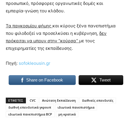
προσωπικό, πρόσφορες οργανωτικές δομές και
εμπειρία-γνώση του κλάδου.
Τα παγκοσμίου φήμης
και κύρους ξένα πανεπιστήμια
που φιλοδοξεί να προσελκύσει η κυβέρνηση,
δεν
πρόκειται να μπουν στην “κούρσα”
με τους
επιχειρηματίες της εκπαίδευσης.
Πηγή:
sofokleousin.gr
Share on Facebook
Tweet
ΕΤΙΚΕΤΕΣ
CVC
Ανώτατη Εκπαίδευση
διεθνείς επενδυτές
διεθνή επενδυτικά γκρουπ
ιδιωτικά πανεπιστήμια
ιδιωτικά πανεπιστήμια BCP
μη κρατικά