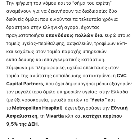
Την ψήφιση του νόμου και το “σήμα του αφέτη”
αναμένουν για να ξεκινήσουν τις διαδικασίες δύο
διεθνείς όμιλοι που κινούνται τα τελευταία χρόνια
δραστήρια στην ελληνική αγορά, έχοντας
πραγματοποιήσει
επενδύσεις πολλών δισ.
ευρώ στους
τομείς υγείας-περίθαλψης, ασφαλειών, τροφίμων κλπ-
και εσχάτως στον τομέα παροχής υπηρεσιών
εκπαίδευσης και επαγγελματικής κατάρτιση.
Σύμφωνα με πληροφορίες, σχέδια επέκτασης στον
τομέα της ανώτατης εκπαίδευσης καταστρώνει η
CVC
Capital Partners,
που έχει δημιουργήσει μέσω εξαγορών
τον μεγαλύτερο όμιλο υπηρεσιών υγείας στην Ελλάδα
(με έξι νοσοκομεία, μεταξύ αυτών το
“Υγεία”
και
το
Metropolitan Hospital
), έχει εξαγοράσει την
Εθνική
Ασφαλιστική,
τη
Vivartia
κλπ και
κατέχει περίπου
9,5% της ΔΕΗ.