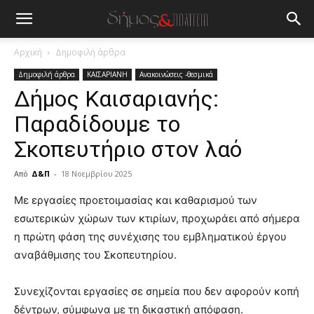
Αρχική
Δημοφιλή άρθρα
Δημοφιλή άρθρα
ΚΑΙΣΑΡΙΑΝΗ
Ανακοινώσεις -θεσμικά
Δήμος Καισαριανής:
Παραδίδουμε το
Σκοπευτήριο στον λαό
Από
Δ&Π
-
18 Νοεμβρίου 2025
blonde
Με εργασίες προετοιμασίας και καθαρισμού των
lesbians
εσωτερικών χώρων των κτιρίων, προχωράει από σήμερα
very
η πρώτη φάση της συνέχισης του εμβληματικού έργου
hot
αναβάθμισης του Σκοπευτηρίου.
cam
show.
desi
xxx
Συνεχίζονται εργασίες σε σημεία που δεν αφορούν κοπή
brandi
δέντρων, σύμφωνα με τη δικαστική απόφαση.