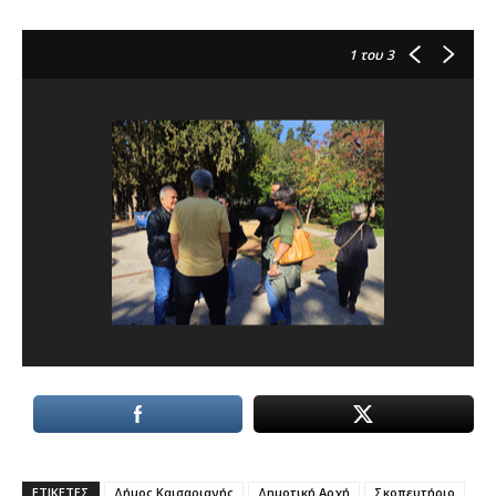
1
του 3
ΕΤΙΚΕΤΕΣ
Δήμος Καισαριανής
Δημοτική Αρχή
Σκοπευτήριο