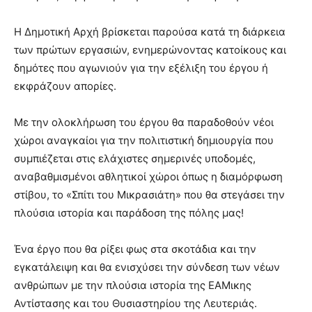
lyons
teaches
Η Δημοτική Αρχή βρίσκεται παρούσα κατά τη διάρκεια
you
the
των πρώτων εργασιών, ενημερώνοντας κατοίκους και
meaning
δημότες που αγωνιούν για την εξέλιξη του έργου ή
of
εκφράζουν απορίες.
pain.
pornhun
hd
Με την ολοκλήρωση του έργου θα παραδοθούν νέοι
porn
χώροι αναγκαίοι για την πολιτιστική δημιουργία που
συμπιέζεται στις ελάχιστες σημερινές υποδομές,
αναβαθμισμένοι αθλητικοί χώροι όπως η διαμόρφωση
στίβου, το «Σπίτι του Μικρασιάτη» που θα στεγάσει την
πλούσια ιστορία και παράδοση της πόλης μας!
Ένα έργο που θα ρίξει φως στα σκοτάδια και την
εγκατάλειψη και θα ενισχύσει την σύνδεση των νέων
ανθρώπων με την πλούσια ιστορία της ΕΑΜικης
Αντίστασης και του Θυσιαστηρίου της Λευτεριάς.