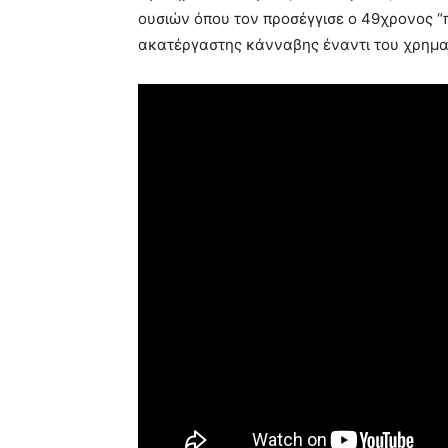
ουσιών όπου τον προσέγγισε ο 49χρονος “
ακατέργαστης κάνναβης έναντι του χρημα