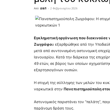
Από
Δ&Π
-
2 Φεβρουαρίου 2026
blonde
lesbians
very
hot
cam
Eγκληματική οργάνωση που διακινούσε 
show.
desi
Ζωγράφο
υ εξαρθρώθηκε από την Υποδιεύ
xxx
μετά από συντονισμένη αστυνομική επιχεί
brandi
Ιανουαρίου. Κατά την διάρκεια της επιχείρ
lyons
49 ετών, σε βάρος των οποίων σχηματίστη
teaches
you
εξαρτησιογόνων ουσιών.
the
meaning
Η στιγμή της σύλληψης των μελών του κυ
of
ναρκωτικά στην
Πανεπιστημιούπολη στο
pain.
pornhun
hd
Αστυνομικός παριστάνει τον “πελάτη”, παγ
porn
παράνομη δράση τους.