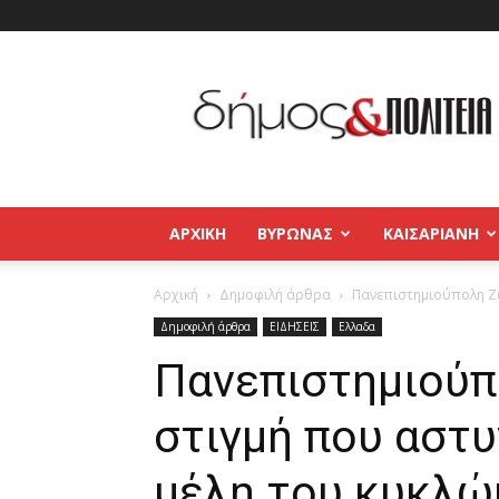
Δήμος
και
Πολιτεία
Βύρωνας
–
Καισαριανή
–
ΑΡΧΙΚΉ
ΒΥΡΩΝΑΣ
ΚΑΙΣΑΡΙΑΝΗ
Παγκράτι
Αρχική
Δημοφιλή άρθρα
Πανεπιστημιούπολη Ζω
Δημοφιλή άρθρα
ΕΙΔΗΣΕΙΣ
Ελλαδα
Πανεπιστημιούπ
στιγμή που αστυ
μέλη του κυκλώ