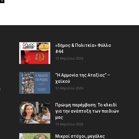
0
«δήμος & Πολιτεία» Φύλλο
#44
13 Απριλίου 2026
“Η Αρμονία της Αταξίας” –
χαϊκού
m
13 Απριλίου 2026
Πρώιμη παρέμβαση: Το κλειδί
για την ανάπτυξη των παιδιών
µας
13 Απριλίου 2026
Μικροί στόχοι, μεγάλες