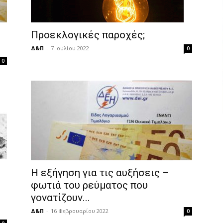
Προεκλογικές παροχές;
Δ&Π
-
7 Ιουλίου 2022
0
0
Η εξήγηση για τις αυξήσεις –
φωτιά του ρεύματος που
γονατίζουν...
Δ&Π
-
16 Φεβρουαρίου 2022
0