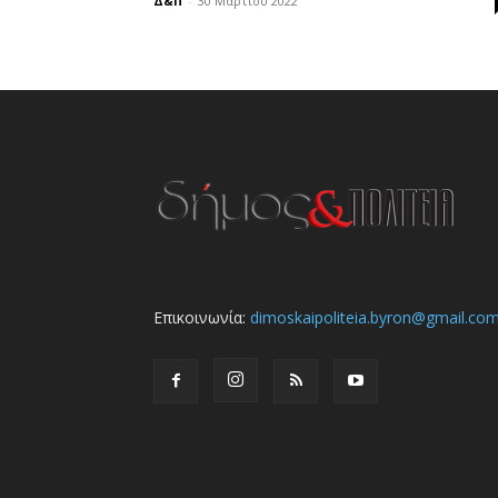
Δ&Π
-
30 Μαρτίου 2022
Επικοινωνία:
dimoskaipoliteia.byron@gmail.co