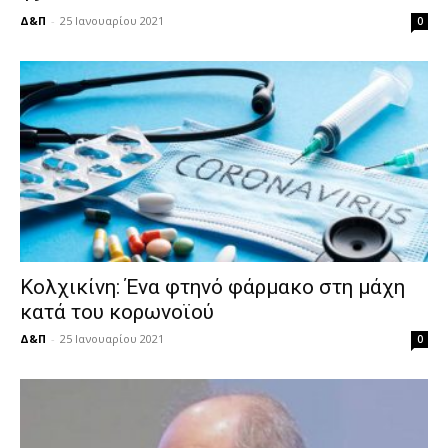
Δ&Π
-
25 Ιανουαρίου 2021
0
Κολχικίνη: Ένα φτηνό φάρμακο στη μάχη
κατά του κορωνοϊού
Δ&Π
-
25 Ιανουαρίου 2021
0