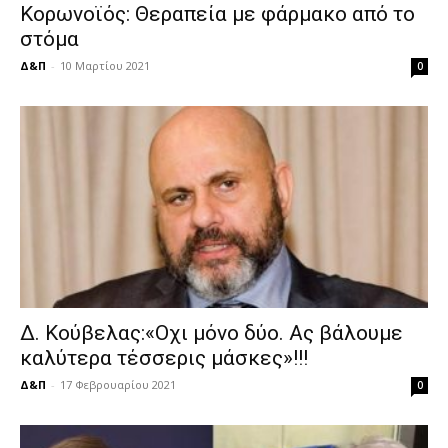
Κορωνοϊός: Θεραπεία με φάρμακο από το
στόμα
Δ&Π
-
10 Μαρτίου 2021
0
Δ. Κούβελας:«Οχι μόνο δύο. Ας βάλουμε
καλύτερα τέσσερις μάσκες»!!!
Δ&Π
-
17 Φεβρουαρίου 2021
0