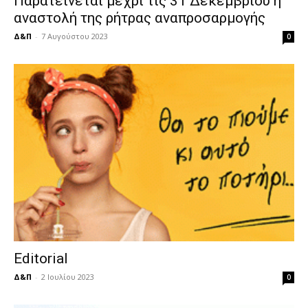
Παρατείνεται μέχρι τις 31 Δεκεμβρίου η
αναστολή της ρήτρας αναπροσαρμογής
Δ&Π
-
7 Αυγούστου 2023
0
Editorial
Δ&Π
-
2 Ιουλίου 2023
0