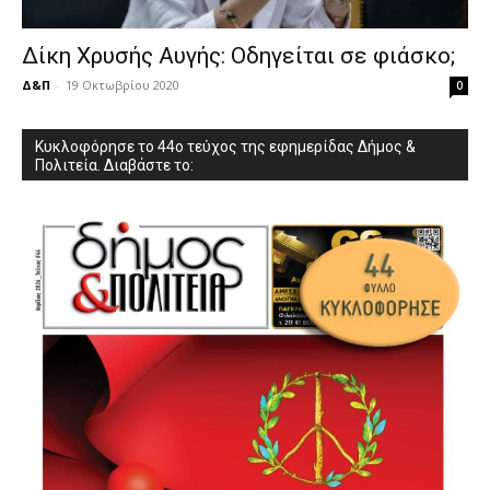
Δίκη Χρυσής Αυγής: Οδηγείται σε φιάσκο;
Δ&Π
-
19 Οκτωβρίου 2020
0
Κυκλοφόρησε το 44ο τεύχος της εφημερίδας Δήμος &
Πολιτεία. Διαβάστε το: