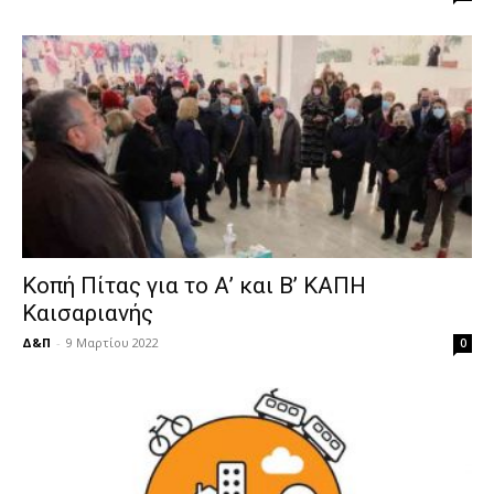
Κοπή Πίτας για το Α’ και Β’ ΚΑΠΗ
Καισαριανής
Δ&Π
-
9 Μαρτίου 2022
0