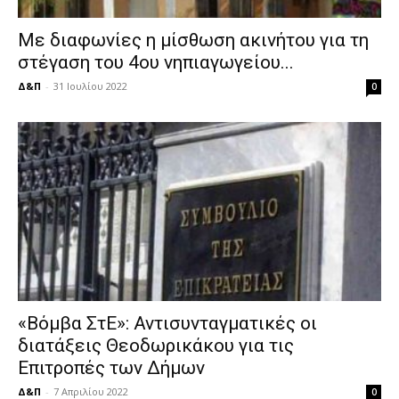
Με διαφωνίες η μίσθωση ακινήτου για τη
στέγαση του 4ου νηπιαγωγείου...
Δ&Π
-
31 Ιουλίου 2022
0
«Βόμβα ΣτΕ»: Αντισυνταγματικές οι
διατάξεις Θεοδωρικάκου για τις
Επιτροπές των Δήμων
Δ&Π
-
7 Απριλίου 2022
0