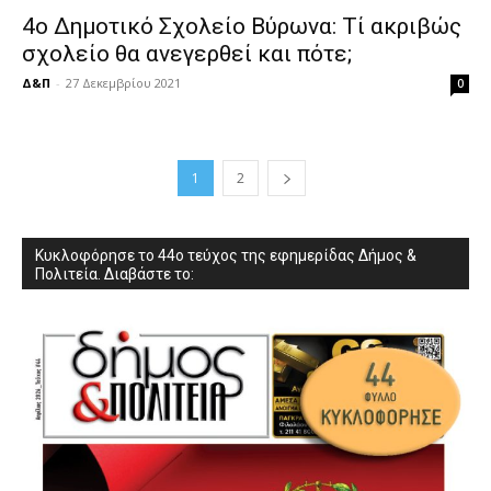
4ο Δημοτικό Σχολείο Βύρωνα: Τί ακριβώς
σχολείο θα ανεγερθεί και πότε;
Δ&Π
-
27 Δεκεμβρίου 2021
0
1
2
Κυκλοφόρησε το 44ο τεύχος της εφημερίδας Δήμος &
Πολιτεία. Διαβάστε το: