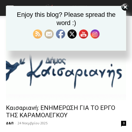
blonde
lesbians
Enjoy this blog? Please spread the
very
hot
word :)
Αρχική
Ετικέτες
Αντιδήμαρχος
cam
Ετικέτα: Αντιδήμαρχος
show.
desi
xxx
brandi
lyons
teaches
you
the
meaning
of
pain.
pornhun
hd
Καισαριανή: ΕΝΗΜΕΡΩΣΗ ΓΙΑ ΤΟ ΕΡΓΟ
porn
ΤΗΣ ΚΑΡΑΜΟΛΕΓΚΟΥ
Δ&Π
-
24 Νοεμβρίου 2025
0