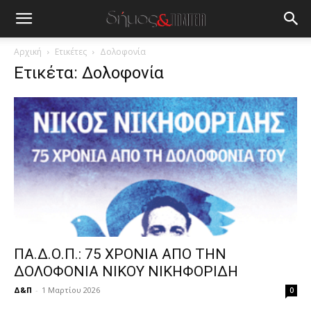
blonde
lesbians
very
hot
Αρχική
Ετικέτες
Δολοφονία
cam
Ετικέτα: Δολοφονία
show.
desi
xxx
brandi
lyons
teaches
you
the
meaning
of
pain.
pornhun
hd
ΠΑ.Δ.Ο.Π.: 75 ΧΡΟΝΙΑ ΑΠΟ ΤΗΝ
porn
ΔΟΛΟΦΟΝΙΑ ΝΙΚΟΥ ΝΙΚΗΦΟΡΙΔΗ
Δ&Π
-
1 Μαρτίου 2026
0