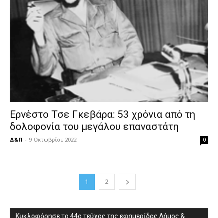
Ερνέστο Τσε Γκεβάρα: 53 χρόνια από τη
δολοφονία του μεγάλου επαναστάτη
Δ&Π
-
9 Οκτωβρίου 2022
0
1
2
Κυκλοφόρησε το 44ο τεύχος της εφημερίδας Δήμος &