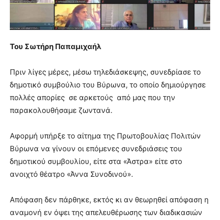
you
the
meaning
of
pain.
Του Σωτήρη Παπαμιχαήλ
pornhun
hd
Πριν λίγες μέρες, μέσω τηλεδιάσκεψης, συνεδρίασε το
porn
δημοτικό συμβούλιο του Βύρωνα, το οποίο δημιούργησε
πολλές απορίες σε αρκετούς από μας που την
παρακολουθήσαμε ζωντανά.
Αφορμή υπήρξε το αίτημα της Πρωτοβουλίας Πολιτών
Βύρωνα να γίνουν οι επόμενες συνεδριάσεις του
δημοτικού συμβουλίου, είτε στα «Άστρα» είτε στο
ανοιχτό θέατρο «Άννα Συνοδινού».
Απόφαση δεν πάρθηκε, εκτός κι αν θεωρηθεί απόφαση η
αναμονή εν όψει της απελευθέρωσης των διαδικασιών