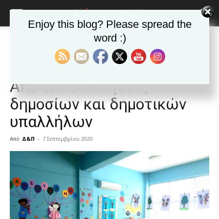
Enjoy this blog? Please spread the
word :)
Αρχική
Δημοφιλή άρθρα
Δημοφιλή άρθρα
ΕΙΔΗΣΕΙΣ
Ελλαδα
Βρεφονηπιακοί σταθμοί:
Από 8/9 οι αιτήσεις
δημοσίων και δημοτικών
υπαλλήλων
Από
Δ&Π
-
7 Σεπτεμβρίου 2020
blonde
lesbians
very
hot
cam
show.
desi
xxx