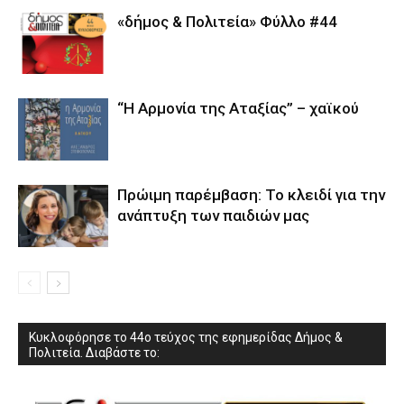
«δήμος & Πολιτεία» Φύλλο #44
“Η Αρμονία της Αταξίας” – χαϊκού
Πρώιμη παρέμβαση: Το κλειδί για την
ανάπτυξη των παιδιών µας
Κυκλοφόρησε το 44ο τεύχος της εφημερίδας Δήμος &
Πολιτεία. Διαβάστε το: