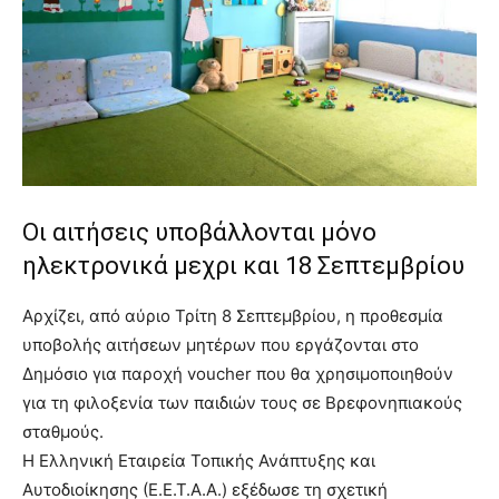
brandi
lyons
teaches
you
the
meaning
of
pain.
pornhun
Οι αιτήσεις υποβάλλονται μόνο
hd
porn
ηλεκτρονικά μεχρι και 18 Σεπτεμβρίου
Αρχίζει, από αύριο Τρίτη 8 Σεπτεμβρίου, η προθεσμία
υποβολής αιτήσεων μητέρων που εργάζονται στο
Δημόσιο για παροχή voucher που θα χρησιμοποιηθούν
για τη φιλοξενία των παιδιών τους σε Βρεφονηπιακούς
σταθμούς.
Η Ελληνική Εταιρεία Τοπικής Ανάπτυξης και
Αυτοδιοίκησης (Ε.Ε.Τ.Α.Α.) εξέδωσε τη σχετική