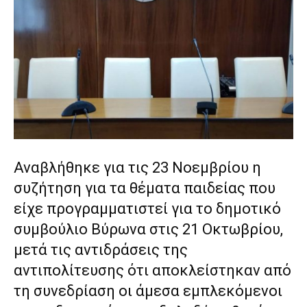
show.
desi
xxx
brandi
lyons
teaches
you
the
meaning
of
pain.
pornhun
Αναβλήθηκε για τις 23 Νοεμβρίου η
hd
porn
συζήτηση για τα θέματα παιδείας που
είχε προγραμματιστεί για το δημοτικό
συμβούλιο Βύρωνα στις 21 Οκτωβρίου,
μετά τις αντιδράσεις της
αντιπολίτευσης ότι αποκλείστηκαν από
τη συνεδρίαση οι άμεσα εμπλεκόμενοι