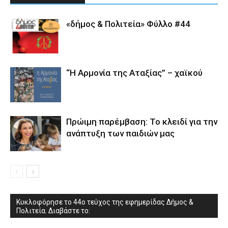
«δήμος & Πολιτεία» Φύλλο #44
“Η Αρμονία της Αταξίας” – χαϊκού
Πρώιμη παρέμβαση: Το κλειδί για την
ανάπτυξη των παιδιών µας
Κυκλοφόρησε το 44ο τεύχος της εφημερίδας Δήμος &
Πολιτεία. Διαβάστε το: