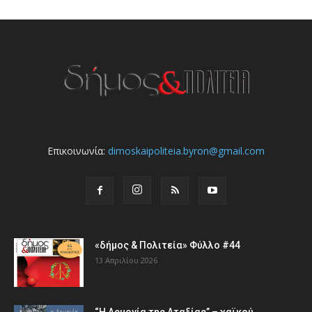
Επικοινωνία:
dimoskaipoliteia.byron@gmail.com
«δήμος & Πολιτεία» Φύλλο #44
13 Απριλίου 2026
“Η Αρμονία της Αταξίας” – χαϊκού