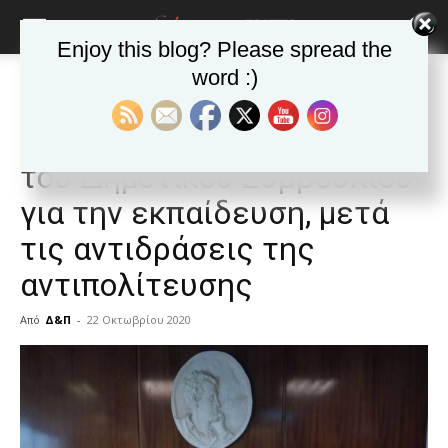
Enjoy this blog? Please spread the
word :)
Αρχική
ΒΥΡΩΝΑΣ
Ανακοινώσεις - Δελτία τύπου
ΒΥΡΩΝΑΣ
Ανακοινώσεις - Δελτία τύπου
Δημοφιλή άρθρα
Αναβλήθηκε η συνεδρίαση
του Δημοτικού Συμβουλίου
για την εκπαίδευση, μετά
τις αντιδράσεις της
αντιπολίτευσης
Από
Δ&Π
-
22 Οκτωβρίου 2020
blonde
lesbians
very
hot
cam