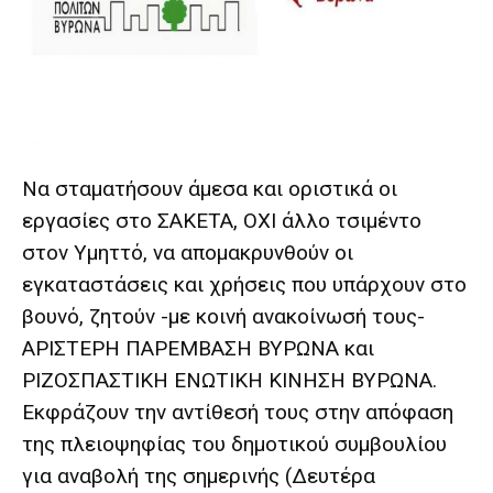
lyons
teaches
you
the
meaning
of
pain.
pornhun
Να σταματήσουν άμεσα και οριστικά οι
hd
porn
εργασίες στο ΣΑΚΕΤΑ, ΟΧΙ άλλο τσιμέντο
στον Υμηττό, να απομακρυνθούν οι
εγκαταστάσεις και χρήσεις που υπάρχουν στο
βουνό, ζητούν -με κοινή ανακοίνωσή τους-
ΑΡΙΣΤΕΡΗ ΠΑΡΕΜΒΑΣΗ ΒΥΡΩΝΑ και
ΡΙΖΟΣΠΑΣΤΙΚΗ ΕΝΩΤΙΚΗ ΚΙΝΗΣΗ ΒΥΡΩΝΑ.
Εκφράζουν την αντίθεσή τους στην απόφαση
της πλειοψηφίας του δημοτικού συμβουλίου
για αναβολή της σημερινής (Δευτέρα