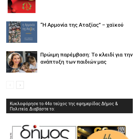
“Η Αρμονία της Αταξίας” – χαϊκού
Πρώιμη παρέμβαση: Το κλειδί για την
ανάπτυξη των παιδιών µας
Κυκλοφόρησε το 44ο τεύχος της εφημερίδας Δήμος &
Πολιτεία. Διαβάστε το: