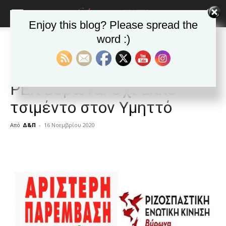
Enjoy this blog? Please spread the
word :)
Αρχική
ΒΥΡΩΝΑΣ
Ανακοινώσεις - Δελτία τύπου
ΒΥΡΩΝΑΣ
Ανακοινώσεις - Δελτία τύπου
Δημοφιλή άρθρα
Αριστερή Παρέμβαση και
ΡΕΚ Βύρωνα: Όχι άλλο
τσιμέντο στον Υμηττό
Από
Δ&Π
-
16 Νοεμβρίου 2020
blonde
lesbians
very
hot
cam
show.
desi
xxx
brandi