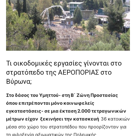
brandi
lyons
teaches
you
the
meaning
of
pain.
pornhun
Τι οικοδομικές εργασίες γίνονται στο
hd
porn
στρατόπεδο της ΑΕΡΟΠΟΡΙΑΣ στο
Βύρωνα;
Στο δάσος του Υμηττού- στη Β΄ Ζώνη Προστασίας
όπου επιτρέπονται μόνο κοινωφελείς
εγκαταστάσεις- σε μια έκταση 2.000 τετραγωνικών
μέτρων ε
ίχαν ξεκινήσει την κατασκευή
36 κατοικιών
μέσα στο χώρο του στρατοπέδου που προορίζονταν για
τη φιλοξενία αξιωματικών της Πολεμικής