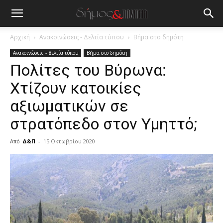
Αρχική
Ανακοινώσεις - Δελτία τύπου
Βήμα στο δημότη
Ανακοινώσεις - Δελτία τύπου
Βήμα στο δημότη
Πολίτες του Βύρωνα:
Χτίζουν κατοικίες
αξιωματικών σε
στρατόπεδο στον Υμηττό;
Από
Δ&Π
-
15 Οκτωβρίου 2020
blonde
lesbians
very
hot
cam
show.
desi
xxx