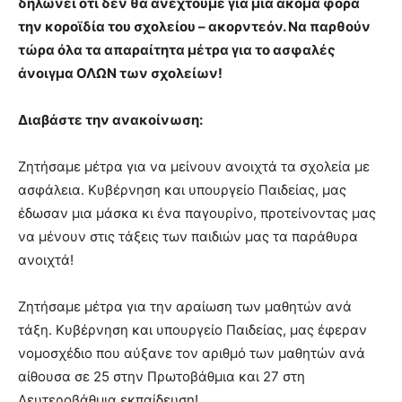
δηλώνει ότι δεν θα ανεχτούμε για μια ακόμα φορά
brandi
την κοροϊδία του σχολείου – ακορντεόν. Να παρθούν
lyons
τώρα όλα τα απαραίτητα μέτρα για το ασφαλές
teaches
άνοιγμα ΟΛΩΝ των σχολείων!
you
the
meaning
Διαβάστε την ανακοίνωση:
of
pain.
Ζητήσαμε μέτρα για να μείνουν ανοιχτά τα σχολεία με
pornhun
hd
ασφάλεια. Κυβέρνηση και υπουργείο Παιδείας, μας
porn
έδωσαν μια μάσκα κι ένα παγουρίνο, προτείνοντας μας
να μένουν στις τάξεις των παιδιών μας τα παράθυρα
ανοιχτά!
Ζητήσαμε μέτρα για την αραίωση των μαθητών ανά
τάξη. Κυβέρνηση και υπουργείο Παιδείας, μας έφεραν
νομοσχέδιο που αύξανε τον αριθμό των μαθητών ανά
αίθουσα σε 25 στην Πρωτοβάθμια και 27 στη
Δευτεροβάθμια εκπαίδευση!