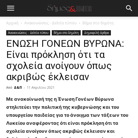
Αρχική
Ανακοινώσεις - Δελτία τύπου
Βήμα στο δημότη
Ανακοινώσεις - Δελτία τύπου
Βήμα στο δημότη
Δημοφιλή άρθρα
ΕΝΩΣΗ ΓΟΝΕΩΝ ΒΥΡΩΝΑ:
Είναι πρόκληση ότι τα
σχολεία ανοίγουν όπως
ακριβώς έκλεισαν
Από
Δ&Π
-
11 Απριλίου 2021
blonde
Με ανακοίνωσή της η Ένωση Γονέων Βύρωνα
lesbians
στηλιτεύει την πολιτική της κυβερνώσης και του
very
υπουργείου παιδείας για το άνοιγμα των τάξεων του
hot
Λυκείου αναφέροντας ότι είναι πρόκληση ότι τα
cam
show.
σχολεία ανοίγουν όπως ακριβώς έκλεισαν και
desi
xxx