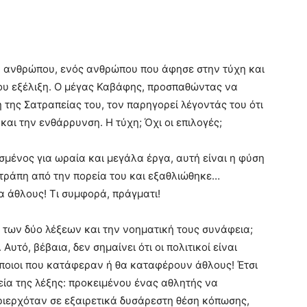
 ανθρώπου, ενός ανθρώπου που άφησε στην τύχη και
του εξέλιξη. Ο μέγας Καβάφης, προσπαθώντας να
της Σατραπείας του, τον παρηγορεί λέγοντάς του ότι
 και την ενθάρρυνση. Η τύχη; Όχι οι επιλογές;
ισμένος για ωραία και μεγάλα έργα, αυτή είναι η φύση
ετράπη από την πορεία του και εξαθλιώθηκε…
α άθλους! Τι συμφορά, πράγματι!
 των δύο λέξεων και την νοηματική τους συνάφεια;
 Αυτό, βέβαια, δεν σημαίνει ότι οι πολιτικοί είναι
άποιοι που κατάφεραν ή θα καταφέρουν άθλους! Έτσι
ρεία της λέξης: προκειμένου ένας αθλητής να
ριερχόταν σε εξαιρετικά δυσάρεστη θέση κόπωσης,