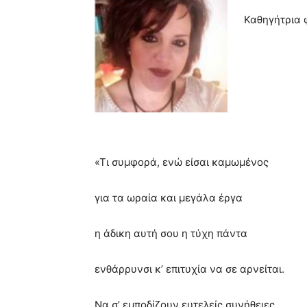
very
Καθηγήτρια 
hot
cam
show.
desi
xxx
brandi
lyons
teaches
you
the
meaning
«Τι συμφορά, ενώ είσαι καμωμένος
of
pain.
pornhun
για τα ωραία και μεγάλα έργα
hd
porn
η άδικη αυτή σου η τύχη πάντα
ενθάρρυνσι κ’ επιτυχία να σε αρνείται.
Να σ’ εμποδίζουν ευτελείς συνήθειες,