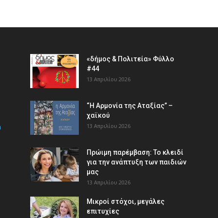
«δήμος & Πολιτεία» Φύλλο
#44
13 Απριλίου 2026
“Η Αρμονία της Αταξίας” –
χαϊκού
m
13 Απριλίου 2026
Πρώιμη παρέμβαση: Το κλειδί
για την ανάπτυξη των παιδιών
µας
13 Απριλίου 2026
Μικροί στόχοι, μεγάλες
επιτυχίες