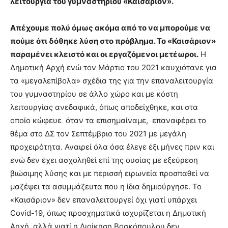
λειτουργία του γυμναστηρίου «Καισάριον».
Απέχουμε πολύ όμως ακόμα από το να μπορούμε να
πούμε ότι δόθηκε λύση στο πρόβλημα. Το «Καισάριον»
παραμένει κλειστό και οι εργαζόμενοι μετέωροι.
Η
Δημοτική Αρχή ενώ τον Μάρτιο του 2021 καυχιότανε για
τα «μεγαλεπίβολα» σχέδια της για την επαναλειτουργία
του γυμναστηρίου σε άλλο χώρο και με κόστη
λειτουργίας ανεδαφικά, όπως αποδείχθηκε, και στα
οποίο κώφευε όταν τα επισημαίναμε, επαναφέρει το
θέμα στο ΔΣ τον Σεπτέμβριο του 2021 με μεγάλη
προχειρότητα. Αναιρεί όλα όσα έλεγε έξι μήνες πριν και
ενώ δεν έχει ασχοληθεί επί της ουσίας με εξεύρεση
βιώσιμης λύσης και με περισσή ειρωνεία προσπαθεί να
μαζέψει τα ασυμμάζευτα που η ίδια δημιούργησε. Το
«Καισάριον» δεν επαναλειτουργεί όχι γιατί υπάρχει
Covid-19, όπως προσχηματικά ισχυρίζεται η Δημοτική
Αρχή, αλλά γιατί η Διοίκηση Βοσκόπουλου δεν