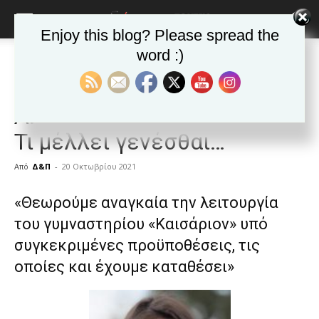
Enjoy this blog? Please spread the
word :)
Αρχική
ΕΦΗΜΕΡΙΔΑ
Άρθρα
ΕΦΗΜΕΡΙΔΑ
Άρθρα
Δημοφιλή άρθρα
ΚΑΙΣΑΡΙΑΝΗ
Νέα της Καισαριανής
Α. Παραγυιού: «Καισάριον»:
Τι μέλλει γενέσθαι…
Από
Δ&Π
-
20 Οκτωβρίου 2021
blonde
«Θεωρούμε αναγκαία την λειτουργία
lesbians
του γυμναστηρίου «Καισάριον» υπό
very
hot
συγκεκριμένες προϋποθέσεις, τις
cam
οποίες και έχουμε καταθέσει»
show.
desi
xxx
brandi
lyons