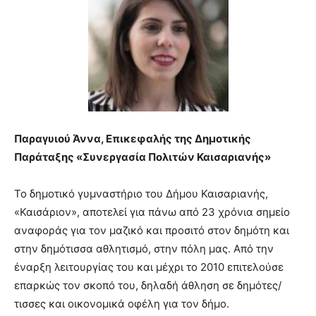
teaches
you
the
meaning
of
pain.
pornhun
hd
porn
Παραγυιού Άννα, Επικεφαλής της Δημοτικής
Παράταξης «Συνεργασία Πολιτών Καισαριανής»
Το δημοτικό γυμναστήριο του Δήμου Καισαριανής,
«Καισάριον», αποτελεί για πάνω από 23 χρόνια σημείο
αναφοράς για τον μαζικό και προσιτό στον δημότη και
στην δημότισσα αθλητισμό, στην πόλη μας. Από την
έναρξη λειτουργίας του και μέχρι το 2010 επιτελούσε
επαρκώς τον σκοπό του, δηλαδή άθληση σε δημότες/
τισσες και οικονομικά οφέλη για τον δήμο.